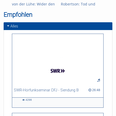
von der Lühe: Wider den
Robertson: Tod und
Mer
„Zynismus des
Aufklärung. Wie die
der
Empfohlen
Untergangs“ – Thomas
Aufklärer dem Tod
Phi
Manns
entgegensahen
wir
Auseinandersetzung mit
Per
Alles
der Konservativen
Revolution
SWR-Hörfunkseminar DFJ - Sendung B
26:48 duration
26:48
4298
4298
views