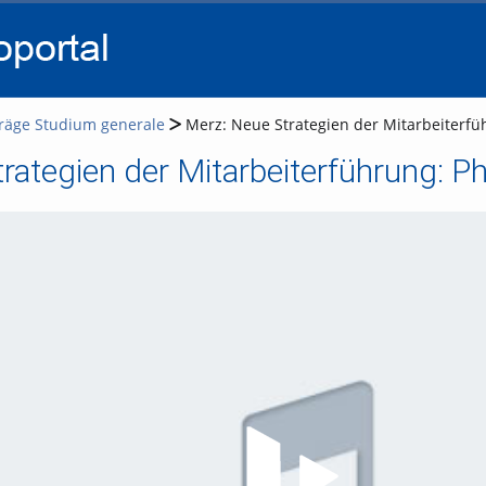
go
go
go
to
to
to
navigation
main
footer
content
träge Studium generale
Merz: Neue Strategien der Mitarbeiterfü
rategien der Mitarbeiterführung: Ph
Video abspielen