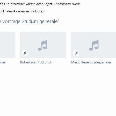
 das Studierendenvorschlagsbudget -- herzlichen Dank!
z (Thales-Akademie Freiburg):
elvorträge Studium generale"
 den
Robertson: Tod und
Merz: Neue Strategien der
rgangs“ –
Aufklärung. Wie die Aufklärer
Mitarbeiterführung:
dem Tod entgegensahen
Philosophische und
 mit der
wirtschaftliche Perspektiven
lution