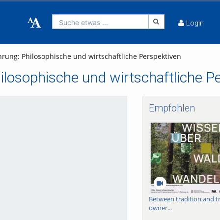
Suche etwas ...
Login
hrung: Philosophische und wirtschaftliche Perspektiven
ilosophische und wirtschaftliche P
Empfohlen
Between tradition and t
owner...