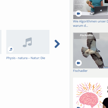
Wie Algorithmen unser 
warum d...
Physis - natura – Natur: Die
Kann Aufklärung lyrisch sein?
Nebe
Prägung unseres
Kann Lyrik aufklären?
Exte
Naturbegriffs in der
und 
Fischadler
Aristotelischen Zoologie