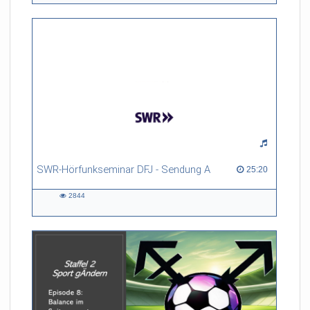
SWR-Hörfunkseminar DFJ - Sendung A
25:20 duration
25:20
2844
2844
views