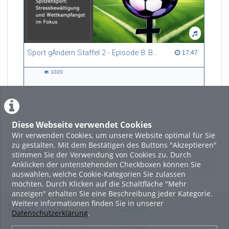
Sport gÄndern Staffel 2 - Episode 8: Balance im Spitzensport: Stressbewältigung und Wettkampfangst im Fokus
17:47 duration
17:47
1020
1020
views
Diese Webseite verwendet Cookies
LADE MEHR
Wir verwenden Cookies, um unsere Website optimal für Sie
zu gestalten. Mit dem Bestätigen des Buttons "Akzeptieren"
Featured
stimmen Sie der Verwendung von Cookies zu. Durch
Anklicken der untenstehenden Checkboxen können Sie
Beliebtheit
auswählen, welche Cookie-Kategorien Sie zulassen
möchten. Durch Klicken auf die Schaltfläche "Mehr
anzeigen" erhalten Sie eine Beschreibung jeder Kategorie.
Weitere Informationen finden Sie in unserer
Legal Info
Links
Datenschutzerklärung
.
Nutzungsbedingungen
Sitemap