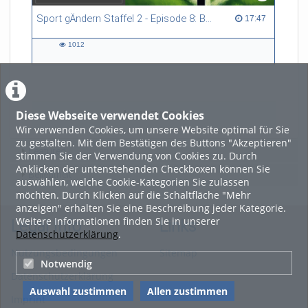
Sport gÄndern Staffel 2 - Episode 8: Balance im Spitzensport: Stressbewältigung und Wettkampfangst im Fokus
17:47 duration
17:47
1012
1012
views
Diese Webseite verwendet Cookies
LADE MEHR
Wir verwenden Cookies, um unsere Website optimal für Sie
zu gestalten. Mit dem Bestätigen des Buttons "Akzeptieren"
Featured
stimmen Sie der Verwendung von Cookies zu. Durch
Anklicken der untenstehenden Checkboxen können Sie
Beliebtheit
auswählen, welche Cookie-Kategorien Sie zulassen
möchten. Durch Klicken auf die Schaltfläche "Mehr
anzeigen" erhalten Sie eine Beschreibung jeder Kategorie.
Weitere Informationen finden Sie in unserer
Legal Info
Links
Datenschutzerklärung
.
Nutzungsbedingungen
Sitemap
Notwendig
Datenschutzerklärung
Auswahl zustimmen
Allen zustimmen
Imprint