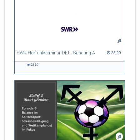
SWR-Hörfunkseminar DFJ - Sendung A
25:20 duration
25:20
2819
2819
views