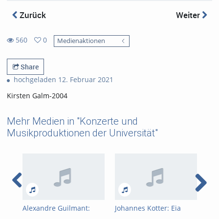
Zurück
Weiter
560
0
Medienaktionen
0
560
favorites
views
Share
hochgeladen 12. Februar 2021
Kirsten Galm-2004
Mehr Medien in "Konzerte und
Musikproduktionen der Universität"
Alexandre Guilmant:
Johannes Kotter: Eia
Cha
Pièces En Style Libre Op.
ergo
Var