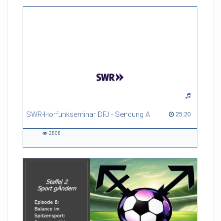
SWR-Hörfunkseminar DFJ - Sendung A
25:20 duration
25:20
2808
2808
views