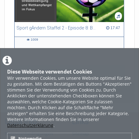
Sport gÄndern Staffel 2 - Episode 8: Balance im Spitzensport: Stressbewältigung und Wettkampfangst im Fokus
17:47 duration
17:47
1009
1009
views
Diese Webseite verwendet Cookies
LADE MEHR
Wir verwenden Cookies, um unsere Website optimal für Sie
zu gestalten. Mit dem Bestätigen des Buttons "Akzeptieren"
Featured
stimmen Sie der Verwendung von Cookies zu. Durch
Anklicken der untenstehenden Checkboxen können Sie
Beliebtheit
auswählen, welche Cookie-Kategorien Sie zulassen
möchten. Durch Klicken auf die Schaltfläche "Mehr
anzeigen" erhalten Sie eine Beschreibung jeder Kategorie.
Weitere Informationen finden Sie in unserer
Legal Info
Links
Datenschutzerklärung
.
Nutzungsbedingungen
Sitemap
Notwendig