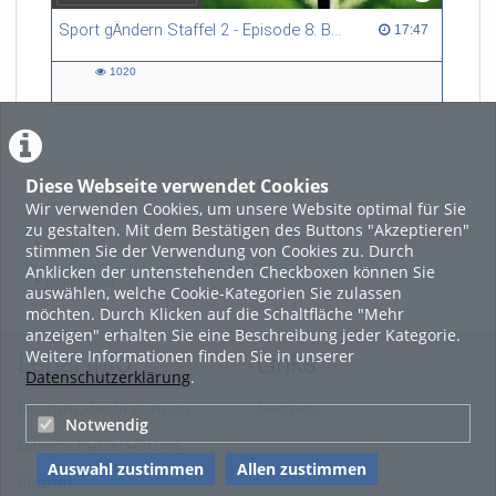
Sport gÄndern Staffel 2 - Episode 8: Balance im Spitzensport: Stressbewältigung und Wettkampfangst im Fokus
17:47 duration
17:47
1020
1020
views
Diese Webseite verwendet Cookies
LADE MEHR
Wir verwenden Cookies, um unsere Website optimal für Sie
zu gestalten. Mit dem Bestätigen des Buttons "Akzeptieren"
Featured
stimmen Sie der Verwendung von Cookies zu. Durch
Anklicken der untenstehenden Checkboxen können Sie
Beliebtheit
auswählen, welche Cookie-Kategorien Sie zulassen
möchten. Durch Klicken auf die Schaltfläche "Mehr
anzeigen" erhalten Sie eine Beschreibung jeder Kategorie.
Weitere Informationen finden Sie in unserer
Legal Info
Links
Datenschutzerklärung
.
Nutzungsbedingungen
Sitemap
Notwendig
Datenschutzerklärung
Auswahl zustimmen
Allen zustimmen
Imprint