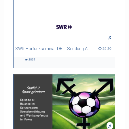
SWR-Hörfunkseminar DFJ - Sendung A
25:20 duration
25:20
2837
2837
views