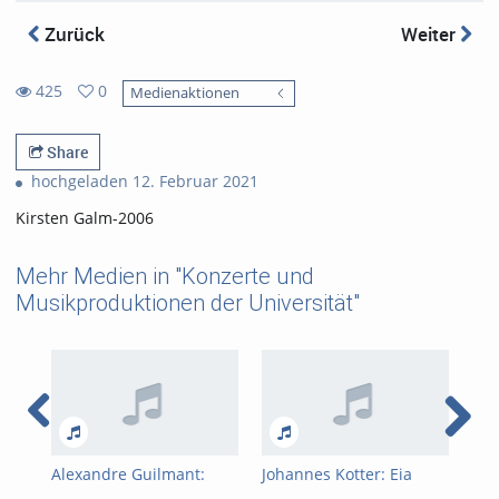
Zurück
Weiter
425
0
Medienaktionen
0
425
favorites
views
Share
hochgeladen 12. Februar 2021
Kirsten Galm-2006
Mehr Medien in "Konzerte und
Musikproduktionen der Universität"
Alexandre Guilmant:
Johannes Kotter: Eia
Cha
Pièces En Style Libre Op.
ergo
Var