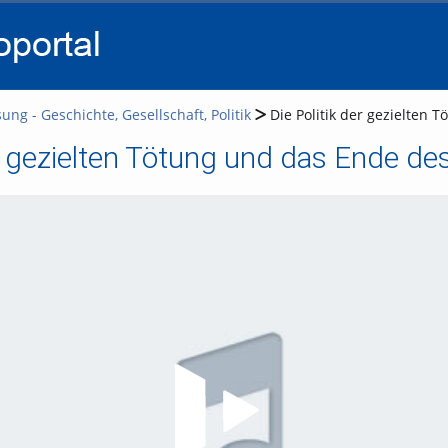
go
go
go
to
to
to
navigation
main
footer
content
ung - Geschichte, Gesellschaft, Politik
Die Politik der gezielten
er gezielten Tötung und das Ende d
Video abspielen