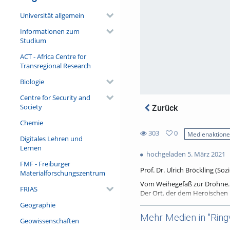
Universität allgemein
Informationen zum
Studium
ACT - Africa Centre for
Transregional Research
Biologie
Centre for Security and
Society
Zurück
Chemie
303
0
Medienaktion
Digitales Lehren und
0
303
Lernen
favorites
hochgeladen 5. März 2021
views
FMF - Freiburger
Prof. Dr. Ulrich Bröckling (So
Materialforschungszentrum
Vom Weihegefäß zur Drohne. 
FRIAS
Der Ort, der dem Heroischen i
Ausgang von entsprechend au
Geographie
verdeutlichen. So ist beispie
Mehr Medien in "Ringv
Geowissenschaften
Bedeutung des Heroischen für