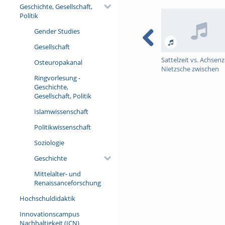
Herrscher mit den Attributen
Geschichte, Gesellschaft,
Texten und Büchern z.B. Lese
Politik
Stadien, in denen Sängerinne
Orden, modernes Kriegsgerät
Gender Studies
Die Vorträge der Ringvorlesu
Zeitabschnitten zwischen Ant
Gesellschaft
Neukodierungen des Heroisch
Sattelzeit vs. Achsenz
Osteuropakanal
einem diachronen Überblick 
Nietzsche zwischen
SFB 948 Helden – Heroisieru
Ringvorlesung -
Napoleon und Lou
Geschichte,
Salome
Gesellschaft, Politik
Islamwissenschaft
Politikwissenschaft
Soziologie
Geschichte
Mittelalter- und
Renaissanceforschung
Hochschuldidaktik
Innovationscampus
Nachhaltigkeit (ICN)