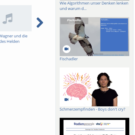
menhang neben Bildern,
Wie Algorithmen unser Denken lenken
t sind, Theaterbauten und
und warum d...
n können, Prothesen,
chauliches aus bestimmten
ensivierungen oder
sen des Heroischen in
 Wagner und die
Zwischen Bildnispolitik
Friede durch Demokratie
des Helden
und Idolatrie: Die Statuen
Ein Kriegsdiskurs des 20.
Papst Bonifaz’ VIII.
Jahrhunderts
Fischadler
Schmerzempfinden - Boys don't cry?