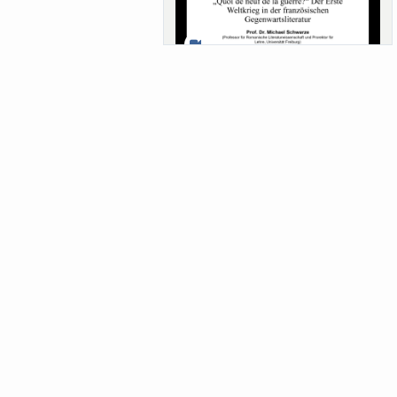
Sa-Uni SoSe 26 (12) Schwarze
Meanings of Forests: A Collaborative
Comparativ...
Als der Wald eine Zukunftsfrage wurde.