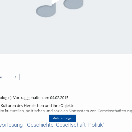
en
ziologie), Vortrag gehalten am 04.02.2015
Kulturen des Heroischen und ihre Objekte
m kulturellen, politischen und sozialen Sinnsystem von Gemeinschaften zuge
ssagekräftigen Kunst- und Gebrauchsgegenständen, Bauwerken, Texten, Ere
Mehr anzeigen
lsweise das einer Heldenfigur geweihte Trinkgefäß aus dem 4. Jahrhundert v. C
orlesung - Geschichte, Gesellschaft, Politik"
 eine bestimmte Gemeinschaft ebenso aufschlussreich wie mittelalterlich