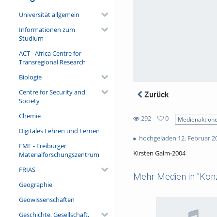
Universität allgemein
Informationen zum
Studium
ACT - Africa Centre for
Transregional Research
Biologie
Centre for Security and
Zurück
Society
Chemie
292
0
Medienaktion
0
Digitales Lehren und Lernen
292
favorites
hochgeladen 12. Februar 2
views
FMF - Freiburger
Kirsten Galm-2004
Materialforschungszentrum
FRIAS
Mehr Medien in "Konz
Geographie
Geowissenschaften
Geschichte, Gesellschaft,