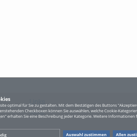
kies
Links
te optimal für Sie zu gestalten. Mit dem Bestätigen des Buttons "Akzepti
ntenstehenden Checkboxen können Sie auswählen, welche Cookie-Kategorien
Sitemap
gen" erhalten Sie eine Beschreibung jeder Kategorie. Weitere Informationen f
Auswahl zustimmen
Allen zus
dig