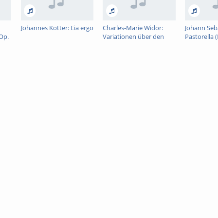
Johannes Kotter: Eia ergo
Charles-Marie Widor:
Johann Seb
 Op.
Variationen über den
Pastorella 
Weihnachtshymnus
Satz (Prael
Puer natus est aus der
Symphonie Gothique op.
70: Thema-Variation 1