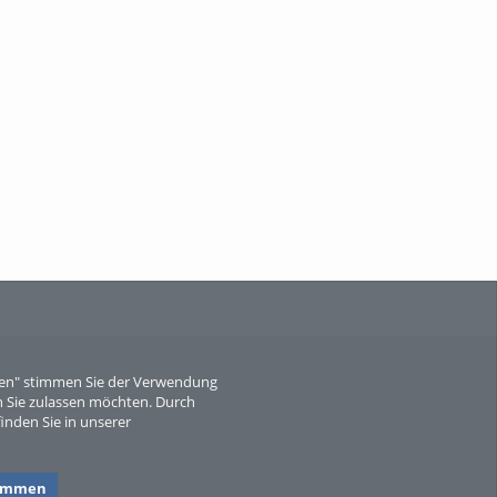
When Particle Physics Gets Hot: A
Journey Throu...
Sperber
eren" stimmen Sie der Verwendung
 Sie zulassen möchten. Durch
inden Sie in unserer
timmen