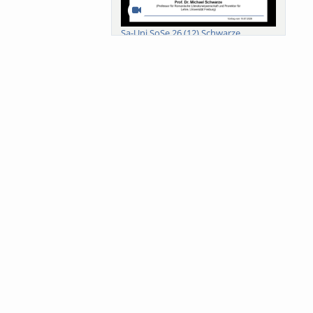
Sa-Uni SoSe 26 (12) Schwarze
Meanings of Forests: A Collaborative
Comparativ...
Als der Wald eine Zukunftsfrage
wurde. Wissen, ...