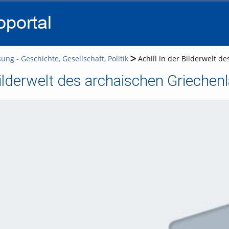
go
go
go
to
to
to
navigation
main
footer
content
ung - Geschichte, Gesellschaft, Politik
Achill in der Bilderwelt d