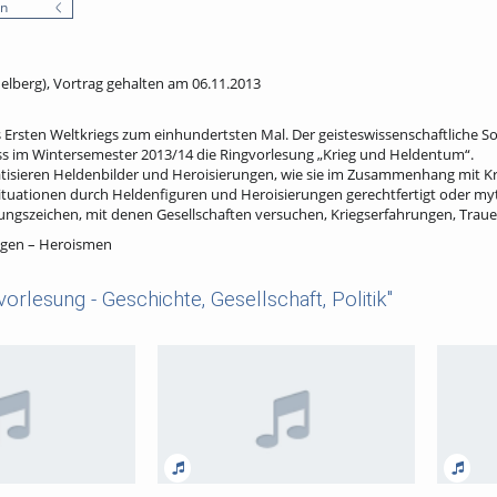
en
delberg), Vortrag gehalten am 06.11.2013
es Ersten Weltkriegs zum einhundertsten Mal. Der geisteswissenschaftliche
ss im Wintersemester 2013/14 die Ringvorlesung „Krieg und Heldentum“.
tisieren Heldenbilder und Heroisierungen, wie sie im Zusammenhang mit Kri
ituationen durch Heldenfiguren und Heroisierungen gerechtfertigt oder m
ungszeichen, mit denen Gesellschaften versuchen, Kriegserfahrungen, Traue
ngen – Heroismen
orlesung - Geschichte, Gesellschaft, Politik"