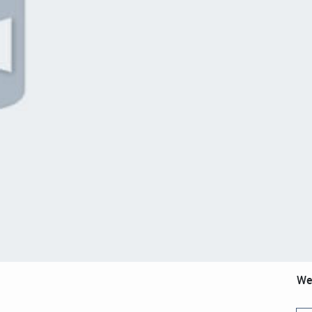
ideo abspielen
We