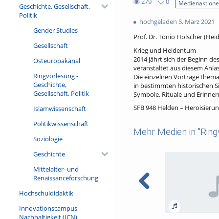
279
0
Medienaktion
Geschichte, Gesellschaft,
0
279
Politik
favorites
hochgeladen 5. März 2021
views
Gender Studies
Prof. Dr. Tonio Hölscher (Hei
Gesellschaft
Krieg und Heldentum
2014 jährt sich der Beginn d
Osteuropakanal
veranstaltet aus diesem Anla
Ringvorlesung -
Die einzelnen Vorträge thema
Geschichte,
in bestimmten historischen S
Gesellschaft, Politik
Symbole, Rituale und Erinner
SFB 948 Helden – Heroisieru
Islamwissenschaft
Politikwissenschaft
Mehr Medien in "Ringv
Soziologie
Geschichte
Mittelalter- und
Renaissanceforschung
Hochschuldidaktik
Innovationscampus
Nachhaltigkeit (ICN)