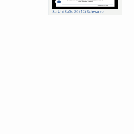
Sa-Uni SoSe 26 (12) Schwarze
Meanings of Forests: A Collaborative
Comparativ...
Als der Wald eine Zukunftsfrage
wurde. Wissen, ...