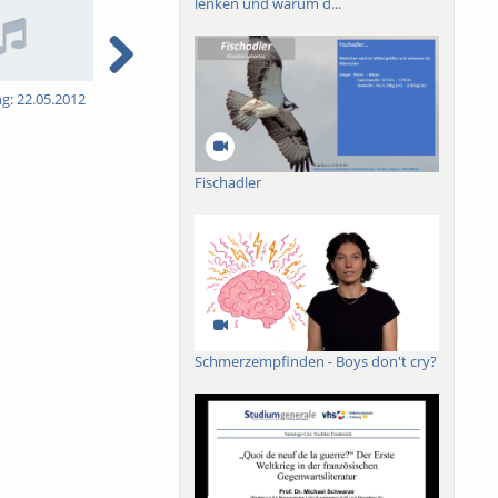
lenken und warum d...
ng: 22.05.2012
5. Vorlesung: 05.06.2012
6. Vorlesung: 12.06.2012
7
Fischadler
Schmerzempfinden - Boys don't cry?