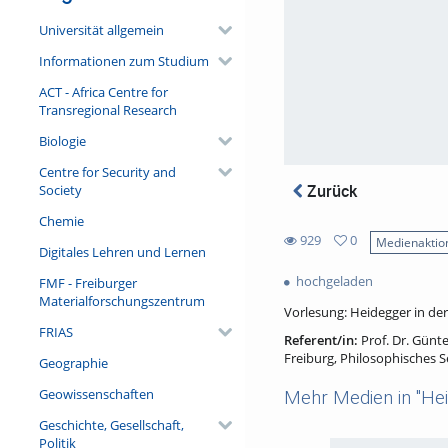
Universität allgemein
Informationen zum Studium
ACT - Africa Centre for
Transregional Research
Biologie
Centre for Security and
Zurück
Society
Chemie
929
0
Medienaktio
Digitales Lehren und Lernen
0
929
favorites
hochgeladen
FMF - Freiburger
views
Materialforschungszentrum
Vorlesung: Heidegger in d
FRIAS
Referent/in:
Prof. Dr. Günte
Freiburg, Philosophisches 
Geographie
Geowissenschaften
Mehr Medien in "He
Geschichte, Gesellschaft,
Politik