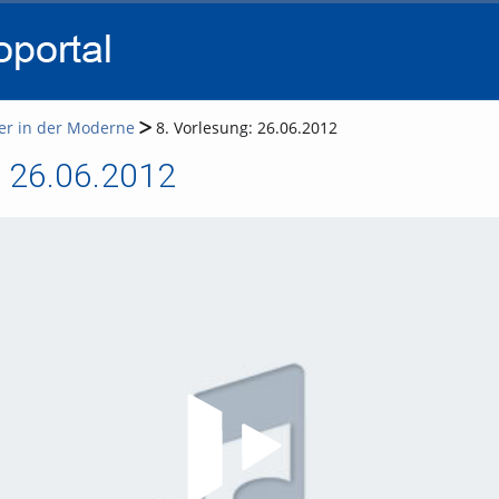
go
go
go
to
to
to
navigation
main
footer
content
er in der Moderne
8. Vorlesung: 26.06.2012
: 26.06.2012
Video abspielen