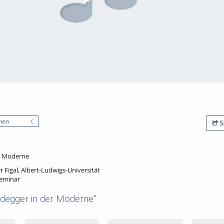
nen
S
er Moderne
r Figal, Albert-Ludwigs-Universität
Seminar
idegger in der Moderne"