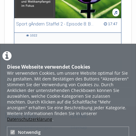
Sport gÄndern Staffel 2 - Episode 8: Balance im Spitzensport: Stressbewältigung und Wettkampfangst im Fokus
17:47 duration
17:47
1022
1022
views
Diese Webseite verwendet Cookies
LADE MEHR
Wir verwenden Cookies, um unsere Website optimal für Sie
zu gestalten. Mit dem Bestätigen des Buttons "Akzeptieren"
Featured
stimmen Sie der Verwendung von Cookies zu. Durch
Anklicken der untenstehenden Checkboxen können Sie
Beliebtheit
auswählen, welche Cookie-Kategorien Sie zulassen
möchten. Durch Klicken auf die Schaltfläche "Mehr
anzeigen" erhalten Sie eine Beschreibung jeder Kategorie.
Weitere Informationen finden Sie in unserer
Legal Info
Links
Datenschutzerklärung
.
Nutzungsbedingungen
Sitemap
Notwendig