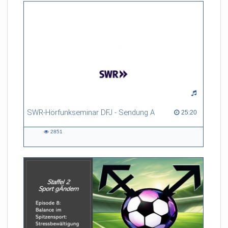
SWR-Hörfunkseminar DFJ - Sendung A
25:20 duration
25:20
2851
2851
views