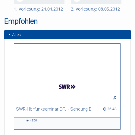
1. Vorlesung: 24.04.2012
2. Vorlesung: 08.05.2012
3. 
Empfohlen
Alles
SWR-Hörfunkseminar DFJ - Sendung B
26:48 duration
26:48
4350
4350
views