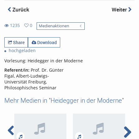
Zurück
Weiter
1235
0
Medienaktionen
0
1235
favorites
views
Share
Download
hochgeladen
Vorlesung: Heidegger in der Moderne
Referent/in:
Prof. Dr. Günter
Figal, Albert-Ludwigs-
Universität Freiburg,
Philosophisches Seminar
Mehr Medien in "Heidegger in der Moderne"