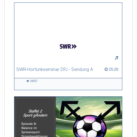
SWR-Hörfunkseminar DFJ - Sendung A
25:20 duration
25:20
2837
2837
views