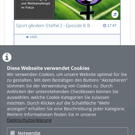
Sport gÄndern Staffel 2 - Episode 8: Balance im Spitzensport: Stressbewältigung und Wettkampfangst im Fokus
17:47 duration
17:47
1020
1020
views
Diese Webseite verwendet Cookies
LADE MEHR
Wir verwenden Cookies, um unsere Website optimal für Sie
zu gestalten. Mit dem Bestätigen des Buttons "Akzeptieren"
Featured
stimmen Sie der Verwendung von Cookies zu. Durch
Anklicken der untenstehenden Checkboxen können Sie
Beliebtheit
auswählen, welche Cookie-Kategorien Sie zulassen
möchten. Durch Klicken auf die Schaltfläche "Mehr
anzeigen" erhalten Sie eine Beschreibung jeder Kategorie.
Weitere Informationen finden Sie in unserer
Legal Info
Links
Datenschutzerklärung
.
Nutzungsbedingungen
Sitemap
Notwendig