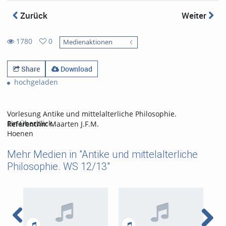
Zurück
Weiter
1780
0
Medienaktionen
0
1780
favorites
views
Share
Download
hochgeladen
Vorlesung Antike und mittelalterliche Philosophie.
Ein Überblick.
Referent/in:
Maarten J.F.M.
Hoenen
Mehr Medien in "Antike und mittelalterliche
Philosophie. WS 12/13"