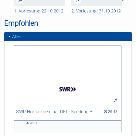
1. Vorlesung: 22.10.2012
2. Vorlesung: 31.10.2012
3. 
Empfohlen
Alles
SWR-Hörfunkseminar DFJ - Sendung B
26:48 duration
26:48
4301
4301
views