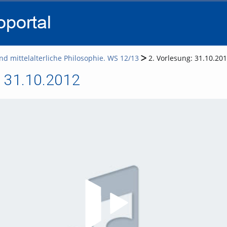
go
go
go
to
to
to
navigation
main
footer
content
nd mittelalterliche Philosophie. WS 12/13
2. Vorlesung: 31.10.20
: 31.10.2012
Video abspielen