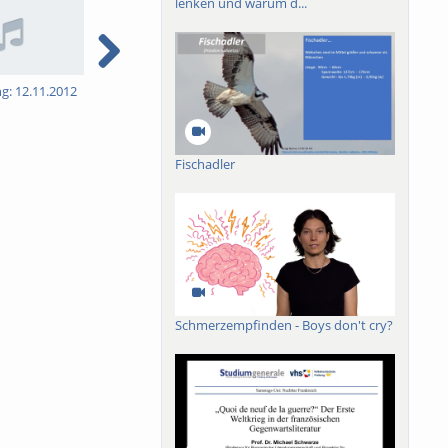
lenken und warum d...
ng: 12.11.2012
5. Vorlesung: 19.11.2012
6. Vorlesung: 26.11.2012
7
Fischadler
Schmerzempfinden - Boys don't cry?