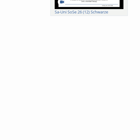
Sa-Uni SoSe 26 (12) Schwarze
Meanings of Forests: A Collaborative
Comparativ...
Als der Wald eine Zukunftsfrage
wurde. Wissen, ...