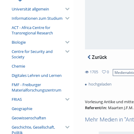
Universität allgemein
Informationen zum Studium
ACT - Africa Centre for
Transregional Research
Biologie
Centre for Security and
Zurück
Society
Chemie
1705
0
Medienakti
Digitales Lehren und Lernen
0
1705
favorites
hochgeladen
FMF - Freiburger
views
Materialforschungszentrum
FRIAS
Vorlesung Antike und mittela
Referent/in:
Maarten J.F.M
Geographie
Geowissenschaften
Mehr Medien in "Anti
Geschichte, Gesellschaft,
Politik