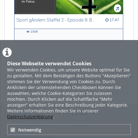
Sport gÄndern Staffel 2 - Episode 8: Balance im Spitzensport: Stressbewältigung und Wettkampfangst im Fokus
17:47 duration
17:47
1008
1008
views
Diese Webseite verwendet Cookies
LADE MEHR
Wir verwenden Cookies, um unsere Website optimal für Sie
zu gestalten. Mit dem Bestätigen des Buttons "Akzeptieren"
Featured
stimmen Sie der Verwendung von Cookies zu. Durch
Anklicken der untenstehenden Checkboxen können Sie
Beliebtheit
auswählen, welche Cookie-Kategorien Sie zulassen
möchten. Durch Klicken auf die Schaltfläche "Mehr
anzeigen" erhalten Sie eine Beschreibung jeder Kategorie.
Weitere Informationen finden Sie in unserer
Legal Info
Links
Datenschutzerklärung
.
Nutzungsbedingungen
Sitemap
Notwendig
Datenschutzerklärung