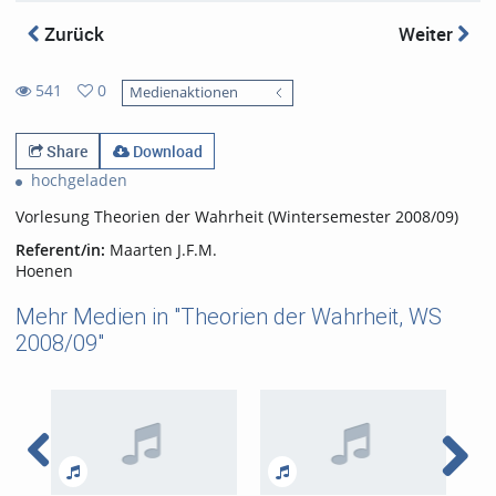
Zurück
Weiter
541
0
Medienaktionen
0
541
favorites
views
Share
Download
hochgeladen
Vorlesung Theorien der Wahrheit (Wintersemester 2008/09)
Referent/in:
Maarten J.F.M.
Hoenen
Mehr Medien in "Theorien der Wahrheit, WS
2008/09"