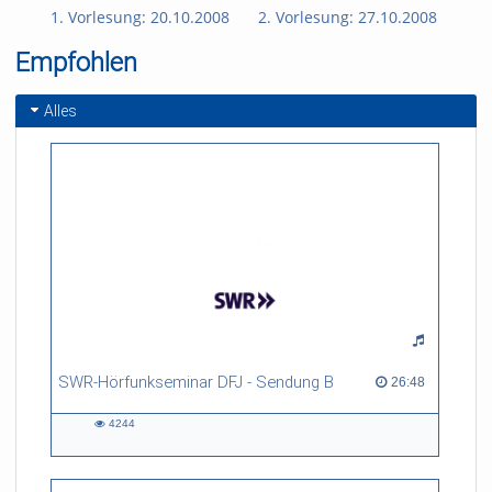
1. Vorlesung: 20.10.2008
2. Vorlesung: 27.10.2008
3. 
Empfohlen
Alles
SWR-Hörfunkseminar DFJ - Sendung B
26:48 duration
26:48
4244
4244
views