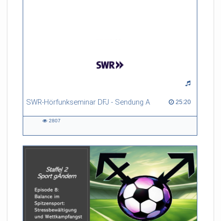
SWR-Hörfunkseminar DFJ - Sendung A
25:20 duration
25:20
2807
2807
views