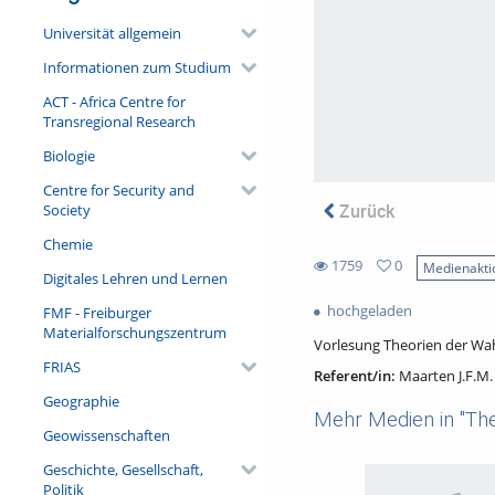
Universität allgemein
Informationen zum Studium
ACT - Africa Centre for
Transregional Research
Biologie
Centre for Security and
Zurück
Society
Chemie
1759
0
Medienakti
Digitales Lehren und Lernen
0
1759
favorites
hochgeladen
FMF - Freiburger
views
Materialforschungszentrum
Vorlesung Theorien der Wah
FRIAS
Referent/in:
Maarten J.F.M
Geographie
Mehr Medien in "The
Geowissenschaften
Geschichte, Gesellschaft,
Politik