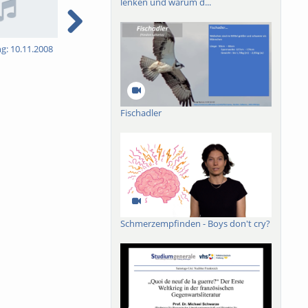
lenken und warum d...
ng: 10.11.2008
5. Vorlesung: 17.11.2008
6. Vorlesung: 24.11.2008
7
Fischadler
Schmerzempfinden - Boys don't cry?