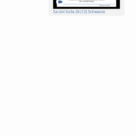
Sa-Uni SoSe 26 (12) Schwarze
Meanings of Forests: A Collaborative
Comparativ...
Als der Wald eine Zukunftsfrage
wurde. Wissen, ...