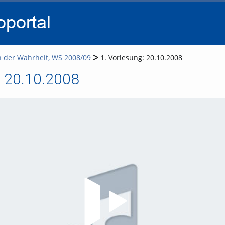
go
go
go
to
to
to
navigation
main
footer
content
n der Wahrheit, WS 2008/09
1. Vorlesung: 20.10.2008
: 20.10.2008
Video abspielen