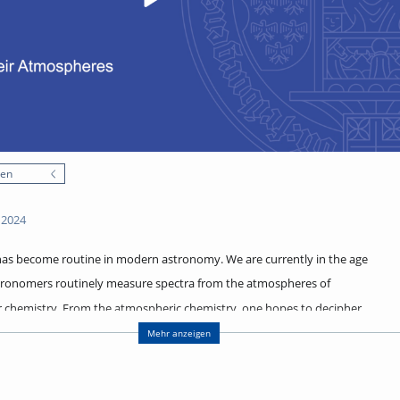
nen
 2024
has become routine in modern astronomy. We are currently in the age
stronomers routinely measure spectra from the atmospheres of
ir chemistry. From the atmospheric chemistry, one hopes to decipher
habitability conditions of an exoplanet.
Mehr anzeigen
ew three important sub-topics: “reading” spectra of exoplanetary
e properties of clouds/hazes using reflected light and understanding how