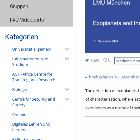
Gruppen
FAQ Videoportal
Kategorien
Universität allgemein
Informationen zum
1899
0
Medienaktio
Studium
0
1899
favorites
ACT - Africa Centre for
views
hochgeladen 18. Dezember
Transregional Research
Biologie
The detection of exoplanets 
Centre for Security and
of characterisation, where a
Society
exoplanets as a probe of the
Chemie
the formation history and/or 
Digitales Lehren und
In the colloquium, I will revi
Lernen
atmospheres, constraining th
FMF - Freiburger