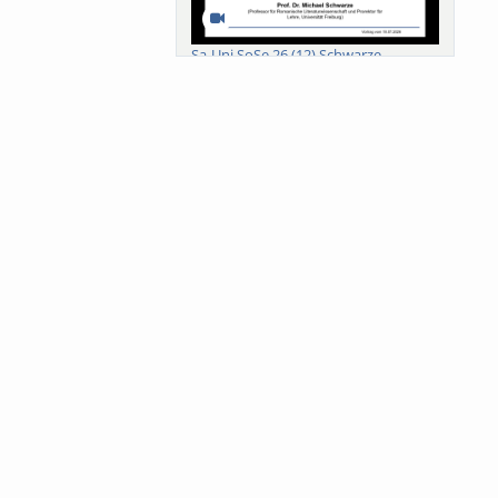
Sa-Uni SoSe 26 (12) Schwarze
Meanings of Forests: A Collaborative
Comparativ...
Als der Wald eine Zukunftsfrage
wurde. Wissen, ...