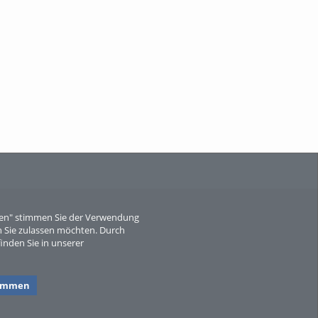
When Particle Physics Gets Hot: A
Journey Throu...
Sperber
eren" stimmen Sie der Verwendung
 Sie zulassen möchten. Durch
inden Sie in unserer
timmen