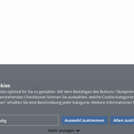
kies
Links
te optimal für Sie zu gestalten. Mit dem Bestätigen des Buttons "Akzepti
ntenstehenden Checkboxen können Sie auswählen, welche Cookie-Kategorien
Sitemap
gen" erhalten Sie eine Beschreibung jeder Kategorie. Weitere Informationen f
Auswahl zustimmen
Allen zus
dig
Mehr anzeigen