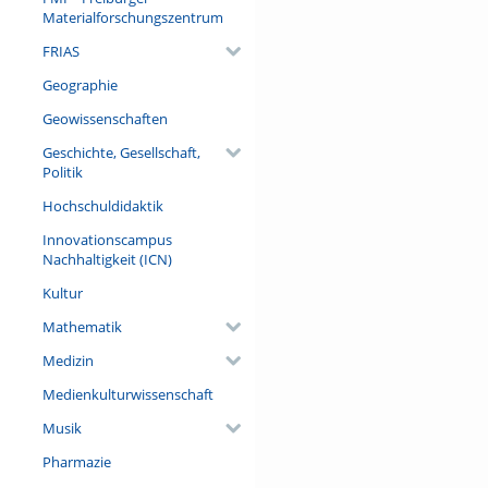
rocky exoplanets produce thei
Materialforschungszentrum
will discuss recent work done
FRIAS
second sub-topic, I will demo
Geographie
information on the properties 
Geowissenschaften
atmospheres of rocky exoplan
Geschichte, Gesellschaft,
population, there are probab
Politik
outgassing into primordial h
Hochschuldidaktik
merging knowledge from astrop
Innovationscampus
geoastronomy in the coming 
Nachhaltigkeit (ICN)
AKTUELLE
INFORMATIONEN
Kultur
Referent/in:
Mathematik
Prof. Dr. Kevin Heng
Medizin
Medienkulturwissenschaft
Musik
Pharmazie