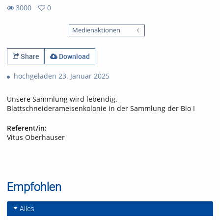
3000
0
0
3000
favorites
Medienaktionen
views
Share
Download
hochgeladen 23. Januar 2025
Unsere Sammlung wird lebendig.
Blattschneiderameisenkolonie in der Sammlung der Bio I
Referent/in:
Vitus Oberhauser
Empfohlen
Alles