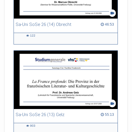
Sa-Uni SoSe 26 (14) Obrecht
46:53 duration
46:53
122
122
views
Sa-Uni SoSe 26 (13) Gelz
55:13 duration
55:13
903
903