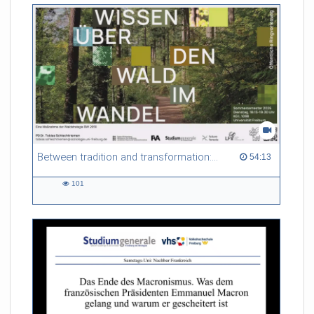
Between tradition and transformation: how owners, advisers and institutions co-create knowledge for resilient forests in Europe
54:13 duration
54:13
101
101
views