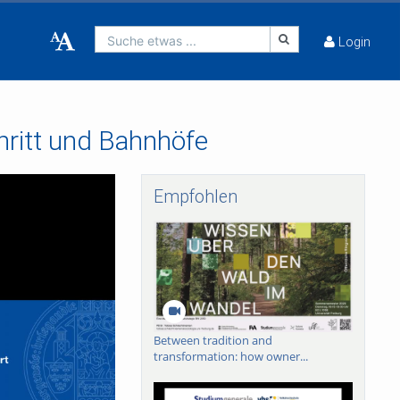
Suche etwas ...
Login
hritt und Bahnhöfe
Empfohlen
Between tradition and
transformation: how owner...