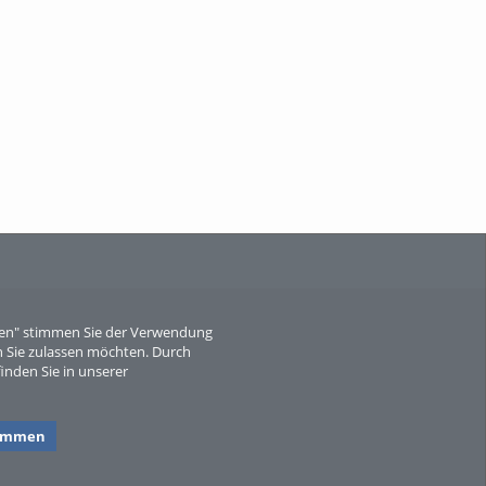
When Particle Physics Gets Hot: A
Journey Throu...
Sperber
eren" stimmen Sie der Verwendung
 Sie zulassen möchten. Durch
inden Sie in unserer
timmen