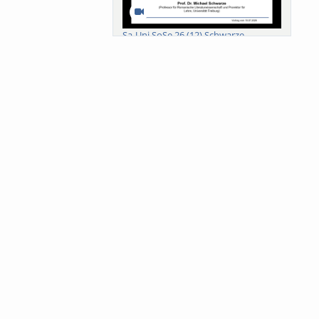
Sa-Uni SoSe 26 (12) Schwarze
Meanings of Forests: A Collaborative
Comparativ...
Als der Wald eine Zukunftsfrage
wurde. Wissen, ...