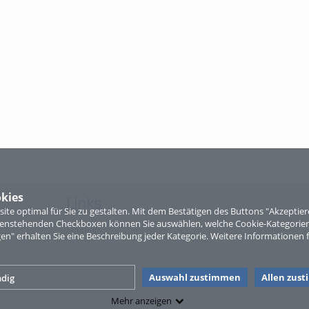
kies
Links
te optimal für Sie zu gestalten. Mit dem Bestätigen des Buttons "Akzepti
ntenstehenden Checkboxen können Sie auswählen, welche Cookie-Kategorien
Sitemap
gen" erhalten Sie eine Beschreibung jeder Kategorie. Weitere Informationen f
Auswahl zustimmen
Allen zus
dig
Mehr anzeigen