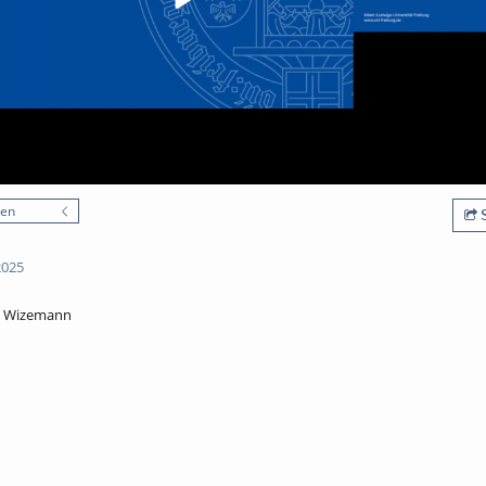
nen
S
2025
el Wizemann