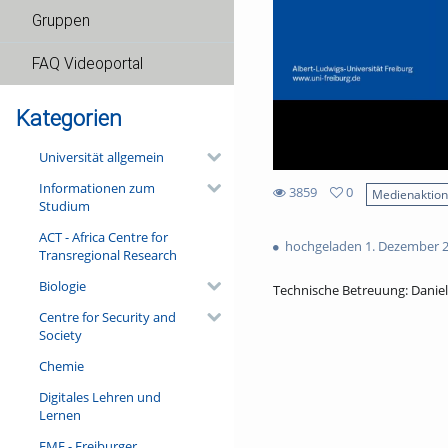
Gruppen
FAQ Videoportal
Kategorien
Universität allgemein
Informationen zum
3859
0
Medienaktio
Studium
0
3859
favorites
ACT - Africa Centre for
views
hochgeladen 1. Dezember 
Transregional Research
Biologie
Technische Betreuung: Dani
Centre for Security and
Society
Chemie
Digitales Lehren und
Lernen
FMF - Freiburger