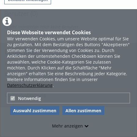
Benutzer
(0)
Es gibt momentan noch keine Benutzer.
Diese Webseite verwendet Cookies
Wir verwenden Cookies, um unsere Website optimal für Sie
zu gestalten. Mit dem Bestätigen des Buttons "Akzeptieren"
stimmen Sie der Verwendung von Cookies zu. Durch
Legal Info
Links
Anklicken der untenstehenden Checkboxen können Sie
auswählen, welche Cookie-Kategorien Sie zulassen
Nutzungsbedingungen
Sitemap
möchten. Durch Klicken auf die Schaltfläche "Mehr
anzeigen" erhalten Sie eine Beschreibung jeder Kategorie.
Datenschutzerklärung
Weitere Informationen finden Sie in unserer
Imprint
Datenschutzerklärung
.
Cookie-Zustimmung
Notwendig
Auswahl zustimmen
Allen zustimmen
Mehr anzeigen