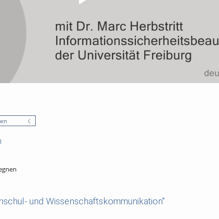
nen
3
egnen
hschul- und Wissenschaftskommunikation"