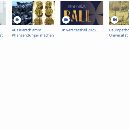
Aus Klärschlamm
Universitätsball 2025
Baumpathol
st
Pflanzendünger machen
Universität 
- ein
Kathrin Bl
Wissenstransferprojekt
der Universität Freiburg