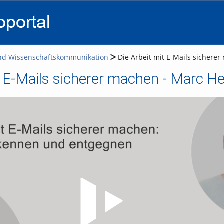
go
go
go
to
to
to
navigation
main
footer
content
nd Wissenschaftskommunikation
Die Arbeit mit E-Mails sicherer
 E-Mails sicherer machen - Marc Herb
Video abspielen