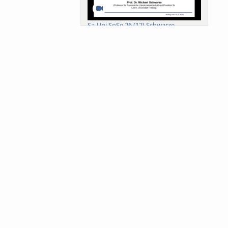
Sa-Uni SoSe 26 (12) Schwarze
Meanings of Forests: A Collaborative
Comparativ...
Als der Wald eine Zukunftsfrage
wurde. Wissen, ...