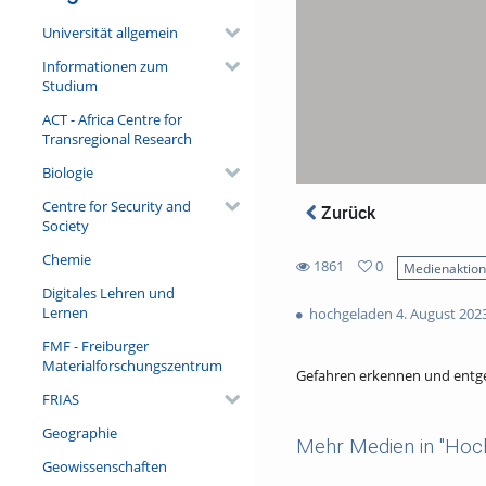
Universität allgemein
Informationen zum
Studium
ACT - Africa Centre for
Transregional Research
Biologie
Centre for Security and
Zurück
Society
Chemie
1861
0
Medienaktio
1861
0
Digitales Lehren und
views
favorites
Lernen
hochgeladen 4. August 202
FMF - Freiburger
Materialforschungszentrum
Gefahren erkennen und entg
FRIAS
Geographie
Mehr Medien in "Hoc
Geowissenschaften