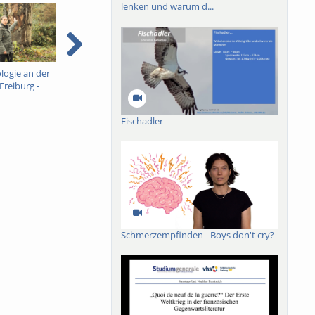
lenken und warum d...
ogie an der
Koranübersetzungen im
Logikfehlersuche in der
Z
Freiburg -
Uniseum - deutsch
Mikroprozessor-
S
umenstein
untertitelt
Entwicklung - Armin
S
Biere - deutsch
u
Fischadler
untertitelt
Schmerzempfinden - Boys don't cry?