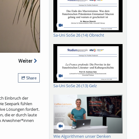
Sa-Uni SoSe 26 (14) Obrecht
Weiter
Share
Sa-Uni SoSe 26 (13) Gelz
ch Einbruch der
ie Seepark fühlen
tive Lösungen fordert.
, die er durch laute
 von Anwohner*innen
Wie Algorithmen unser Denken