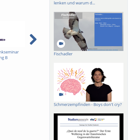
lenken und warum d...
nkseminar
SWR-Hörfunkseminar
Der doppelte Blick - Le
M
Fischadler
ng B
DFJ - Sendung A
double regard - Deutsch-
V
Französische Journalistik
Schmerzempfinden - Boys don't cry?