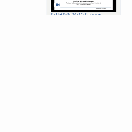
Sa-Uni SoSe 26 (12) Schwarze
Meanings of Forests: A Collaborative
Comparativ...
Als der Wald eine Zukunftsfrage
wurde. Wissen, ...