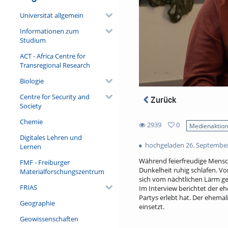
Universität allgemein
Informationen zum
Studium
ACT - Africa Centre for
Transregional Research
Biologie
Centre for Security and
Zurück
Society
Chemie
2939
0
Medienaktio
0
Digitales Lehren und
2939
favorites
hochgeladen 26. Septembe
Lernen
views
Während feierfreudige Mensch
FMF - Freiburger
Dunkelheit ruhig schlafen. V
Materialforschungszentrum
sich vom nächtlichen Lärm ges
FRIAS
Im Interview berichtet der e
Partys erlebt hat. Der ehemal
Geographie
einsetzt.
Geowissenschaften