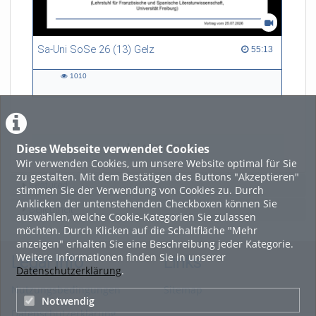
Sa-Uni SoSe 26 (13) Gelz
55:13 duration
55:13
1010
1010
views
Diese Webseite verwendet Cookies
LADE MEHR
Wir verwenden Cookies, um unsere Website optimal für Sie
zu gestalten. Mit dem Bestätigen des Buttons "Akzeptieren"
Featured
stimmen Sie der Verwendung von Cookies zu. Durch
Anklicken der untenstehenden Checkboxen können Sie
Beliebtheit
auswählen, welche Cookie-Kategorien Sie zulassen
möchten. Durch Klicken auf die Schaltfläche "Mehr
anzeigen" erhalten Sie eine Beschreibung jeder Kategorie.
Weitere Informationen finden Sie in unserer
Legal Info
Links
Datenschutzerklärung
.
Nutzungsbedingungen
Sitemap
Notwendig
Datenschutzerklärung