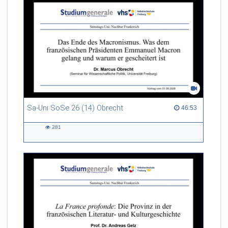
Sa-Uni SoSe 26 (14) Obrecht
46:53 duration
46:53
281
281
views