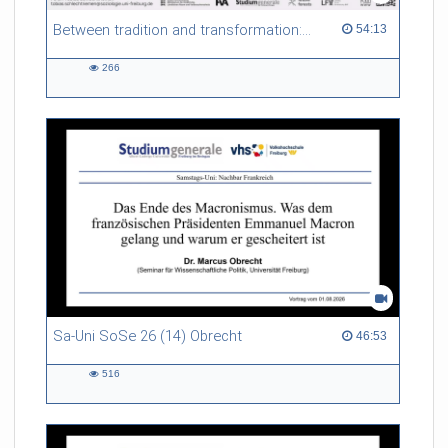
Between tradition and transformation: how owners, advisers and institutions co-create knowledge for resilient forests in Europe
54:13 duration
54:13
266
266
views
Sa-Uni SoSe 26 (14) Obrecht
46:53 duration
46:53
516
516
views