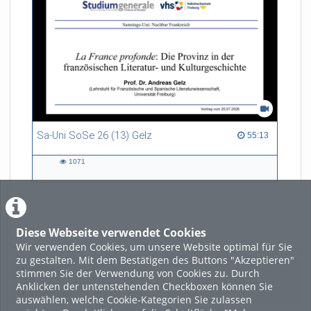
Sa-Uni SoSe 26 (13) Gelz
55:13 duration
55:13
1071
1071
views
Diese Webseite verwendet Cookies
LADE MEHR
Wir verwenden Cookies, um unsere Website optimal für Sie
zu gestalten. Mit dem Bestätigen des Buttons "Akzeptieren"
Featured
stimmen Sie der Verwendung von Cookies zu. Durch
Anklicken der untenstehenden Checkboxen können Sie
Beliebtheit
auswählen, welche Cookie-Kategorien Sie zulassen