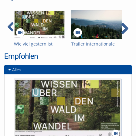
Wie viel gestern ist
Trailer Internationale
BrA
morgen? Unser Wald
Freiburger
uns
Empfohlen
zwischen historischer
Gerätturntage
Verklärung und
Zukunftsfähigkeit.
Alles