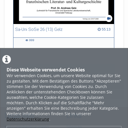
Sa-Uni SoSe 26 (13) Gelz
55:13 duration
55:13
999
999
views
Diese Webseite verwendet Cookies
LADE MEHR
Wir verwenden Cookies, um unsere Website optimal für Sie
zu gestalten. Mit dem Bestätigen des Buttons "Akzeptieren"
Featured
stimmen Sie der Verwendung von Cookies zu. Durch
Anklicken der untenstehenden Checkboxen können Sie
Beliebtheit
auswählen, welche Cookie-Kategorien Sie zulassen
möchten. Durch Klicken auf die Schaltfläche "Mehr
anzeigen" erhalten Sie eine Beschreibung jeder Kategorie.
Weitere Informationen finden Sie in unserer
Legal Info
Links
Datenschutzerklärung
.
Nutzungsbedingungen
Sitemap