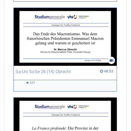
Sa-Uni SoSe 26 (14) Obrecht
46:53 duration
46:53
227
227
views