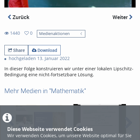
Zurück
Weiter
1440
0
Medienaktionen
0
1440
favorites
views
Share
Download
hochgeladen 13. Januar 2022
In dieser Folge konstruieren wir unter einer lokalen Lipschitz-
Bedingung eine nicht-fortsetzbare Lösung.
Mehr Medien in "Mathematik"
Diese Webseite verwendet Cookies
Wir verwenden Cookies, um unsere Website optimal für Sie
Presentation of the M.Sc.
Basics-in-applied-
Gew