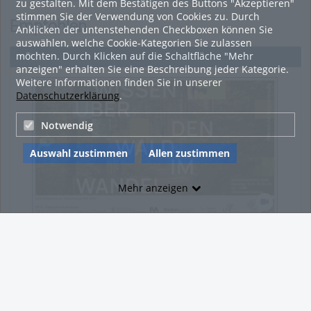
zu gestalten. Mit dem Bestätigen des Buttons "Akzeptieren"
Mathematics in Data
mathematics-stochastics
Dif
stimmen Sie der Verwendung von Cookies zu. Durch
Empfohlen
and Technology
Fol
Anklicken der untenstehenden Checkboxen können Sie
152
auswählen, welche Cookie-Kategorien Sie zulassen
Au
möchten. Durch Klicken auf die Schaltfläche "Mehr
Alles
Dif
anzeigen" erhalten Sie eine Beschreibung jeder Kategorie.
Weitere Informationen finden Sie in unserer
Datenschutzerklärung
.
Notwendig
Auswahl zustimmen
Allen zustimmen
Mehr anzeigen
Between tradition and transformation: how owners, advisers and institutions co-create knowledge for resilient forests in Europe
54:13 duration
54:13
243
243
views