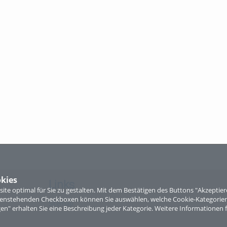
kies
Links
te optimal für Sie zu gestalten. Mit dem Bestätigen des Buttons "Akzepti
ntenstehenden Checkboxen können Sie auswählen, welche Cookie-Kategorien
Sitemap
gen" erhalten Sie eine Beschreibung jeder Kategorie. Weitere Informationen f