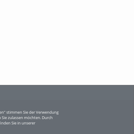
When Particle Physics Gets Hot: A
Journey Throu...
Sperber
eren" stimmen Sie der Verwendung
 Sie zulassen möchten. Durch
inden Sie in unserer