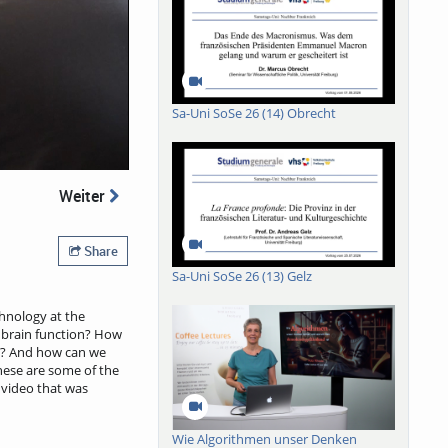
Sa-Uni SoSe 26 (14) Obrecht
Weiter
Share
Sa-Uni SoSe 26 (13) Gelz
chnology at the
 brain function? How
on? And how can we
hese are some of the
 video that was
Wie Algorithmen unser Denken