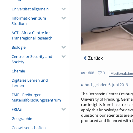
Universität allgemein
Informationen zum
Studium
ACT - Africa Centre for
Transregional Research
Biologie
Centre for Security and
Zurück
Society
Chemie
1608
0
Medienaktio
0
Digitales Lehren und
1608
favorites
hochgeladen 6. Juni 2019
Lernen
views
The Bernstein Center Freiburg
FMF - Freiburger
University of Freiburg, Germ
Materialforschungszentrum
can insights from basic resea
FRIAS
apply this knowledge for deve
questions our scientists are 
Geographie
produced and financed with 
Geowissenschaften