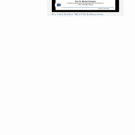
Sa-Uni SoSe 26 (12) Schwarze
Meanings of Forests: A Collaborative
Comparativ...
Als der Wald eine Zukunftsfrage
wurde. Wissen, ...