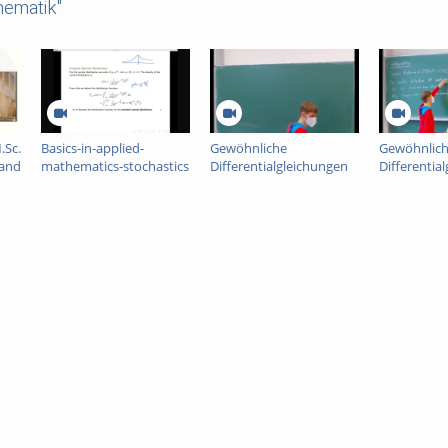
hematik"
.Sc.
Basics-in-applied-
Gewöhnliche
Gewöhnlic
 and
mathematics-stochastics
Differentialgleichungen
Differentia
Folge 26 (Seiten 146-
Folge 25 (S
152(Ende)) -- Ausblick:
142-146) --
Autonome
Maximalität
Differentialgleichungen
und Stetige