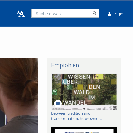
Suche etwas ...
Login
Empfohlen
Between tradition and
transformation: how owner...