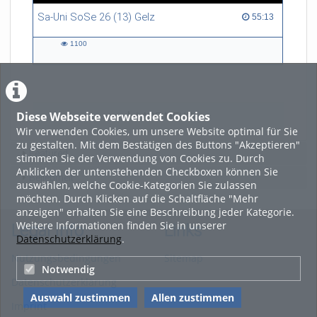
Sa-Uni SoSe 26 (13) Gelz
55:13 duration
55:13
1100
1100
views
Diese Webseite verwendet Cookies
LADE MEHR
Wir verwenden Cookies, um unsere Website optimal für Sie
zu gestalten. Mit dem Bestätigen des Buttons "Akzeptieren"
Featured
stimmen Sie der Verwendung von Cookies zu. Durch
Anklicken der untenstehenden Checkboxen können Sie
Beliebtheit
auswählen, welche Cookie-Kategorien Sie zulassen
möchten. Durch Klicken auf die Schaltfläche "Mehr
anzeigen" erhalten Sie eine Beschreibung jeder Kategorie.
Weitere Informationen finden Sie in unserer
Legal Info
Links
Datenschutzerklärung
.
Nutzungsbedingungen
Sitemap
Notwendig
Datenschutzerklärung
Auswahl zustimmen
Allen zustimmen
Imprint