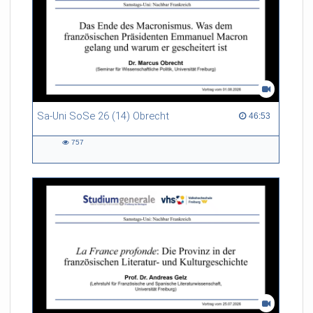
Sa-Uni SoSe 26 (14) Obrecht
46:53 duration
46:53
757
757
views