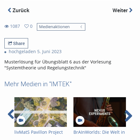
Zurück
Weiter
1087
0
Medienaktionen
0
1087
favorites
views
Share
hochgeladen 5. Juni 2023
Musterlösung für Übungsblatt 6 aus der Vorlesung
"Systemtheorie und Regelungstechnik"
Mehr Medien in "IMTEK"
livMatS Pavillon Project
BrAInWorlds: Die Welt in
Sys
Video
unserem Kopf
Reg