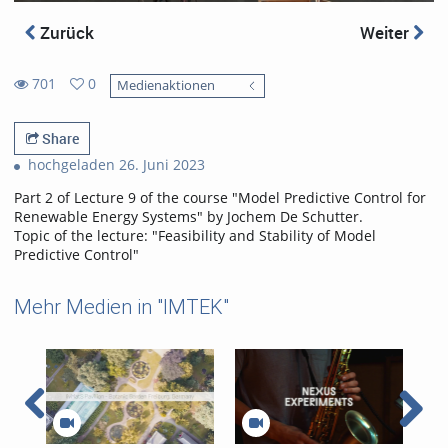
Zurück
Weiter
701
0
Medienaktionen
0
701
favorites
views
Share
hochgeladen 26. Juni 2023
Part 2 of Lecture 9 of the course "Model Predictive Control for
Renewable Energy Systems" by Jochem De Schutter.
Topic of the lecture: "Feasibility and Stability of Model
Predictive Control"
Mehr Medien in "IMTEK"