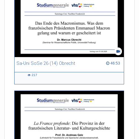
Sa-Uni SoSe 26 (14) Obrecht
46:53 duration
46:53
217
217
views