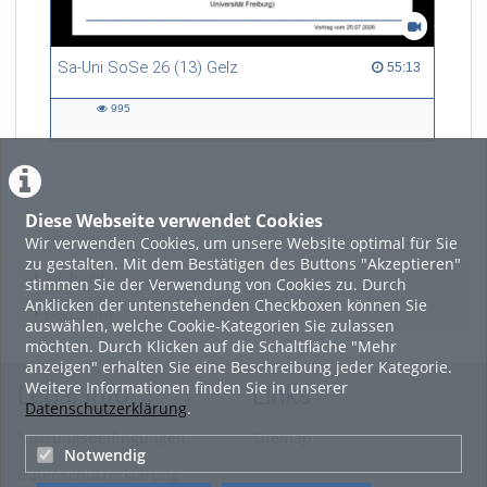
Sa-Uni SoSe 26 (13) Gelz
55:13 duration
55:13
995
995
views
Diese Webseite verwendet Cookies
LADE MEHR
Wir verwenden Cookies, um unsere Website optimal für Sie
zu gestalten. Mit dem Bestätigen des Buttons "Akzeptieren"
Featured
stimmen Sie der Verwendung von Cookies zu. Durch
Anklicken der untenstehenden Checkboxen können Sie
Beliebtheit
auswählen, welche Cookie-Kategorien Sie zulassen
möchten. Durch Klicken auf die Schaltfläche "Mehr
anzeigen" erhalten Sie eine Beschreibung jeder Kategorie.
Weitere Informationen finden Sie in unserer
Legal Info
Links
Datenschutzerklärung
.
Nutzungsbedingungen
Sitemap
Notwendig
Datenschutzerklärung