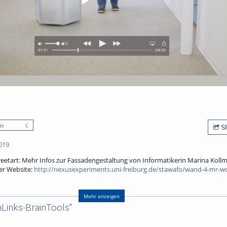
en
Sh
019
 Streetart: Mehr Infos zur Fassadengestaltung von Informatikerin Marina Kollm
er Website:
http://nexusexperiments.uni-freiburg.de/stawafo/wand-4-mr-w
 Universität Freiburg zum Wissenschaftsjahres 2019 – Künstliche Intelligen
Mehr anzeigen
lerkollektiv kulturaggregat e.V. fünf Fassadengestaltungen in der Innenst
Links-BrainTools"
her*innen der Universität Freiburg und Streetart-Künstler*Innen gemeinsa
hen Stellen in der Freiburger Innenstadt und
in einer
Ausstellun
g
bestaune