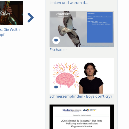
lenken und warum d...
: Die Welt in
GenAI & Me: Creative
brain writes sounds -
D
opf
Computing and
Trailer
i
Emancipatory AI
D
K
Fischadler
Schmerzempfinden - Boys don't cry?