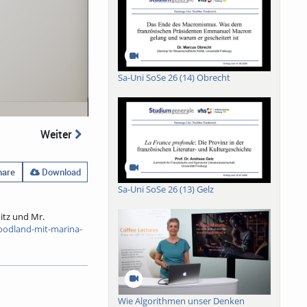
Sa-Uni SoSe 26 (14) Obrecht
Weiter
are
Download
Sa-Uni SoSe 26 (13) Gelz
itz und Mr.
oodland-mit-marina-
z entstanden in
adt von Freiburg. Die
m. Das Ergebnis
n.
Auf dieser Seite
Wie Algorithmen unser Denken