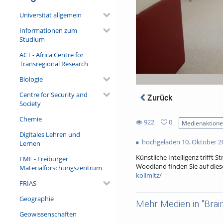
Universität allgemein
Informationen zum
Studium
ACT - Africa Centre for
Transregional Research
Biologie
Centre for Security and
Zurück
Society
Chemie
922
0
Medienaktion
0
Digitales Lehren und
922
favorites
hochgeladen 10. Oktober 2
Lernen
views
Künstliche Intelligenz trifft
FMF - Freiburger
Woodland finden Sie auf dies
Materialforschungszentrum
kollmitz/
FRIAS
Im Rahmen dieses Projekts der
Zusammenarbeit mit dem Künst
Geographie
Mehr Medien in "Brain
Motive entwickelten KI-Forsc
Geowissenschaften
können Sie an unterschiedlic