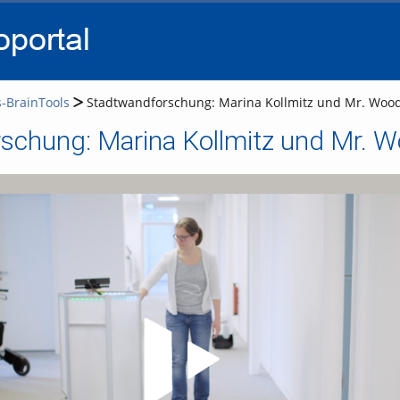
go
go
go
to
to
to
navigation
main
footer
content
s-BrainTools
Stadtwandforschung: Marina Kollmitz und Mr. Woo
schung: Marina Kollmitz und Mr. 
Video abspielen