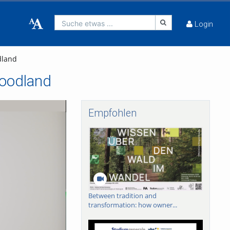
Suche etwas ...
Login
dland
Woodland
Empfohlen
Between tradition and
transformation: how owner...