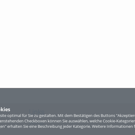
kies
Links
te optimal für Sie zu gestalten. Mit dem Bestätigen des Buttons "Akzepti
ntenstehenden Checkboxen können Sie auswählen, welche Cookie-Kategorien
Sitemap
gen" erhalten Sie eine Beschreibung jeder Kategorie. Weitere Informationen f