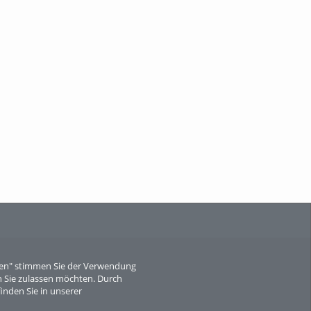
When Particle Physics Gets Hot: A
Journey Throu...
Sperber
eren" stimmen Sie der Verwendung
 Sie zulassen möchten. Durch
inden Sie in unserer