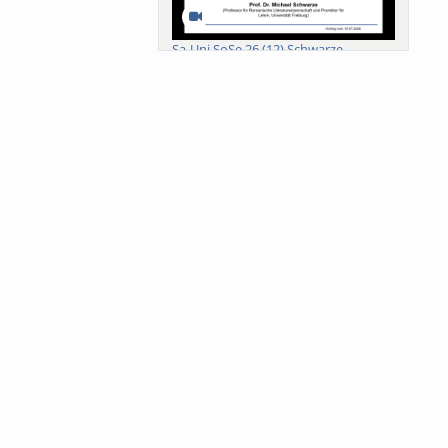
Sa-Uni SoSe 26 (12) Schwarze
Meanings of Forests: A Collaborative
Comparativ...
Als der Wald eine Zukunftsfrage
wurde. Wissen, ...