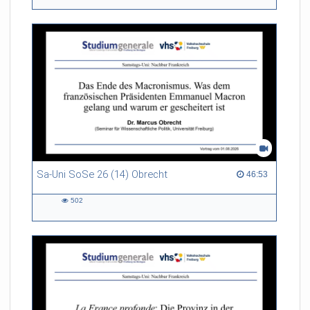
views
Sa-Uni SoSe 26 (14) Obrecht
46:53 duration
46:53
502
502
views