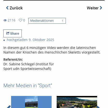
Zurück
Weiter
2116
0
Medienaktionen
0
2116
favorites
views
Share
hochgeladen 9. Oktober 2025
In diesem gut 6 minütigen Video werden die lateinischen
Namen der Knochen des menschlichen Skeletts viorgestellt.
Referent/in:
Dr. Sabine Schlegel (Institut für
Sport udn Sportwissenschaft)
Mehr Medien in "Sport"