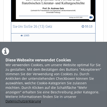
Sa-Uni SoSe 26 (13) Gelz
55:13 duration
55:13
1065
1065
views
Diese Webseite verwendet Cookies
LADE MEHR
Wir verwenden Cookies, um unsere Website optimal für Sie
zu gestalten. Mit dem Bestätigen des Buttons "Akzeptieren"
Featured
stimmen Sie der Verwendung von Cookies zu. Durch
Anklicken der untenstehenden Checkboxen können Sie
Beliebtheit
auswählen, welche Cookie-Kategorien Sie zulassen
möchten. Durch Klicken auf die Schaltfläche "Mehr
anzeigen" erhalten Sie eine Beschreibung jeder Kategorie.
Weitere Informationen finden Sie in unserer
Legal Info
Links
Datenschutzerklärung
.