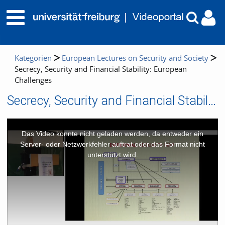
Kategorien
European Lectures on Security and Society
Secrecy, Security and Financial Stability: European
Challenges
Secrecy, Security and Financial Stability: European Challenges
This
is
a
Das Video konnte nicht geladen werden, da entweder ein
modal
window.
Server- oder Netzwerkfehler auftrat oder das Format nicht
unterstützt wird.