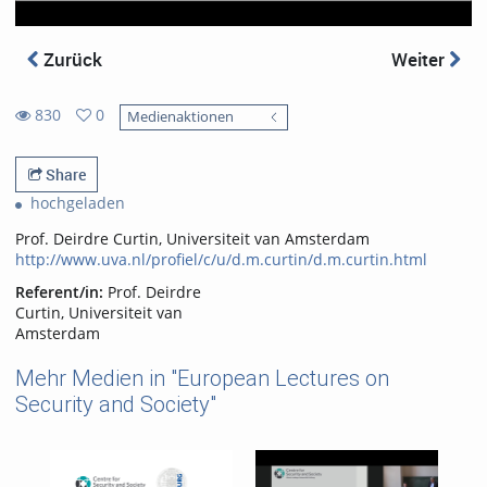
Zurück
Weiter
830
0
Medienaktionen
0
830
favorites
views
Share
hochgeladen
Prof. Deirdre Curtin, Universiteit van Amsterdam
http://www.uva.nl/profiel/c/u/d.m.curtin/d.m.curtin.html
Referent/in:
Prof. Deirdre
Curtin, Universiteit van
Amsterdam
Mehr Medien in "European Lectures on
Security and Society"