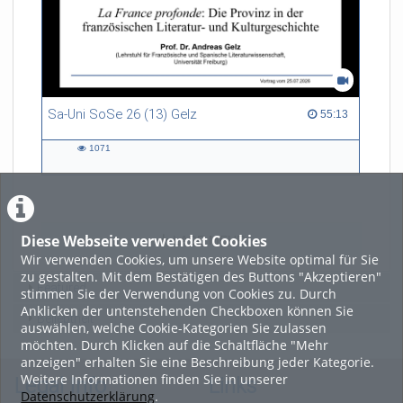
Sa-Uni SoSe 26 (13) Gelz
55:13 duration
55:13
1071
1071
views
Diese Webseite verwendet Cookies
LADE MEHR
Wir verwenden Cookies, um unsere Website optimal für Sie
zu gestalten. Mit dem Bestätigen des Buttons "Akzeptieren"
Featured
stimmen Sie der Verwendung von Cookies zu. Durch
Anklicken der untenstehenden Checkboxen können Sie
Beliebtheit
auswählen, welche Cookie-Kategorien Sie zulassen
möchten. Durch Klicken auf die Schaltfläche "Mehr
anzeigen" erhalten Sie eine Beschreibung jeder Kategorie.
Weitere Informationen finden Sie in unserer
Legal Info
Links
Datenschutzerklärung
.