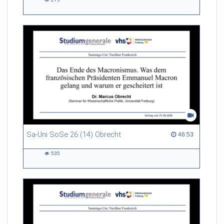
275
views
Sa-Uni SoSe 26 (14) Obrecht
46:53 duration
46:53
535
535
views