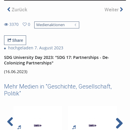
Zurück
Weiter
3370
0
Medienaktionen
0
3370
favorites
views
Share
hochgeladen 7. August 2023
SDG University Day 2023: "SDG 17: Partnerships - De-
Colonizing Partnerships"
(16.06.2023)
Mehr Medien in "Geschichte, Gesellschaft,
Politik"