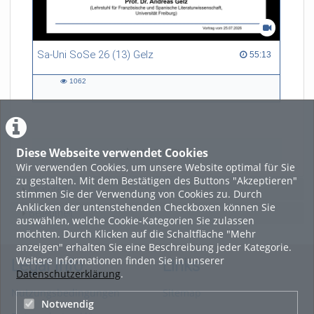
Sa-Uni SoSe 26 (13) Gelz
55:13 duration
55:13
1062
1062
views
Diese Webseite verwendet Cookies
LADE MEHR
Wir verwenden Cookies, um unsere Website optimal für Sie
zu gestalten. Mit dem Bestätigen des Buttons "Akzeptieren"
Featured
stimmen Sie der Verwendung von Cookies zu. Durch
Anklicken der untenstehenden Checkboxen können Sie
Beliebtheit
auswählen, welche Cookie-Kategorien Sie zulassen
möchten. Durch Klicken auf die Schaltfläche "Mehr
anzeigen" erhalten Sie eine Beschreibung jeder Kategorie.
Weitere Informationen finden Sie in unserer
Legal Info
Links
Datenschutzerklärung
.
Nutzungsbedingungen
Sitemap
Notwendig