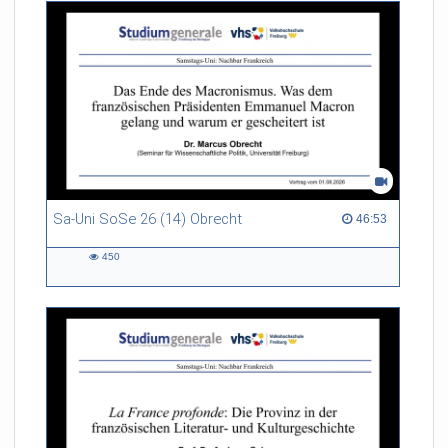
Sa-Uni SoSe 26 (14) Obrecht
46:53 duration
46:53
450
450
views