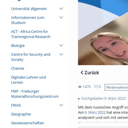
Universität allgemein
Informationen zum
Studium
ACT - Africa Centre for
Transregional Research
Biologie
Centre for Security and
Society
Chemie
Zurück
Digitales Lehren und
Lernen
1470
0
Medienaktio
FMF - Freiburger
0
1470
Materialforschungszentrum
favorites
hochgeladen 9. März 2023
views
FRIAS
Mit dem russischen Angriff vo
Am
9. März 2022
hat eine inte
Geographie
analysiert und sich mit seine
dieselben Wissenschaftlerinn
Geowissenschaften
eine Zwischenbilanz ziehen.