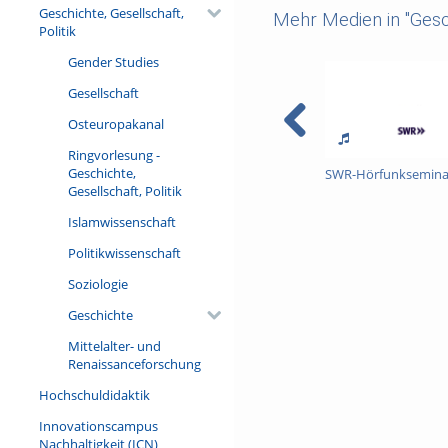
Geschichte, Gesellschaft,
Mehr Medien in "Gesch
Politik
Dienstag, 28. Fe
Gender Studies
Gesellschaft
Weiterführende Informatione
Osteuropakanal
Ringvorlesung -
Geschichte,
SWR-Hörfunkseminar
Referent/in:
Gesellschaft, Politik
Sendung B
Moderation
Islamwissenschaft
Prof. Dr. Peter Eich (Sprecher
Politikwissenschaft
Soziologie
Diskussionsteilnehmer*I
Geschichte
Prof. Dr. Sabine Dabringhaus 
Mittelalter- und
Prof. Dr. Heinrich Kirschbaum 
Renaissanceforschung
Prof. Dr. Tim Krieger (Ordnu
Hochschuldidaktik
Prof. Dr. Jörn Leonhard (Ne
Innovationscampus
Prof. Dr. Dietmar Neutatz (N
Nachhaltigkeit (ICN)