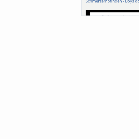
Schmerzempfinden - Boys do
Sa-Uni SoSe 26 (12) Schwarze
Meanings of Forests: A Colla
Comparativ...