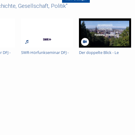
ichte, Gesellschaft, Politik"
bruar 2023, 18.00 Uhr
n finden Sie
hier
.
 DFJ -
SWR-Hörfunkseminar DFJ -
Der doppelte Blick - Le
Sendung A
double regard - Deutsch-
Französische Journalistik
 des GRK 2571 „Imperien" / Alte Geschichte)
nnen
(Ostasiatische Geschichte)
(Slavische Philologie)
ngs- und Wettbewerbspolitik)
uere und Neueste Geschichte Westeuropas)
euere und Osteuropäische Geschichte)