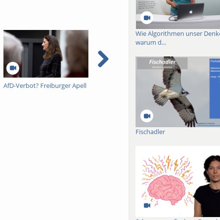
Wie Algorithmen unser Denk
warum d...
AfD-Verbot? Freiburger Apell
BrAInWorlds: Die Welt in
"Lehren,
unserem Kopf
weiß." So
Aufklärun
Zuspätm
Abschieds
Ulrich Br
Fischadler