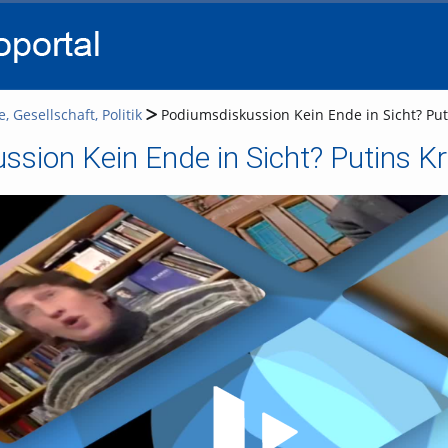
go
go
go
to
to
to
navigation
main
footer
content
, Gesellschaft, Politik
Podiumsdiskussion Kein Ende in Sicht? Put
sion Kein Ende in Sicht? Putins Kr
Video abspielen