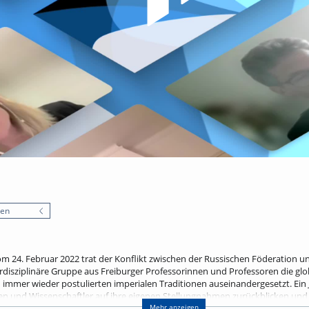
nen
m 24. Februar 2022 trat der Konflikt zwischen der Russischen Föderation un
rdisziplinäre Gruppe aus Freiburger Professorinnen und Professoren die glo
n immer wieder postulierten imperialen Traditionen auseinandergesetzt. Ein 
en und Wissenschaftler auf ihre eigenen Stellungnahmen zurückblicken und
Mehr anzeigen