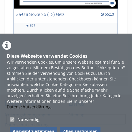
Sa-Uni SoSe 26 (13) Gelz
55:13 duration
55:13
897
897
views
Diese Webseite verwendet Cookies
LADE MEHR
Wir verwenden Cookies, um unsere Website optimal für Sie
zu gestalten. Mit dem Bestätigen des Buttons "Akzeptieren"
Featured
stimmen Sie der Verwendung von Cookies zu. Durch
Anklicken der untenstehenden Checkboxen können Sie
Beliebtheit
auswählen, welche Cookie-Kategorien Sie zulassen
möchten. Durch Klicken auf die Schaltfläche "Mehr
anzeigen" erhalten Sie eine Beschreibung jeder Kategorie.
Weitere Informationen finden Sie in unserer
Legal Info
Links
Datenschutzerklärung
.
Nutzungsbedingungen
Sitemap
Notwendig
Datenschutzerklärung
Auswahl zustimmen
Allen zustimmen