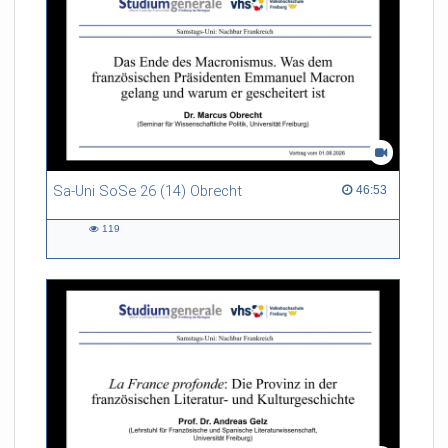
Sa-Uni SoSe 26 (14) Obrecht
46:53 duration
46:53
119
119
views