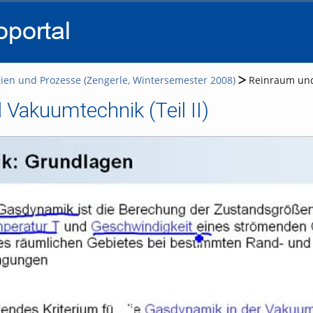
go
go
go
to
to
to
navigation
main
footer
content
ien und Prozesse (Zengerle, Wintersemester 2008)
Reinraum und 
Vakuumtechnik (Teil II)
Video abspielen