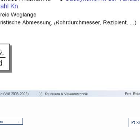
nen
Sh