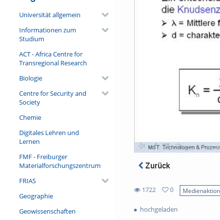
Universität allgemein
Informationen zum
Studium
ACT - Africa Centre for
Transregional Research
Biologie
Centre for Security and
Society
Chemie
Digitales Lehren und
Lernen
FMF - Freiburger
Zurück
Materialforschungszentrum
FRIAS
1722
0
Medienaktio
Geographie
0
1722
favorites
hochgeladen
Geowissenschaften
views