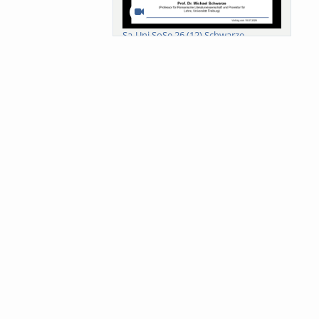
Sa-Uni SoSe 26 (12) Schwarze
Meanings of Forests: A Collaborative
Comparativ...
Als der Wald eine Zukunftsfrage
wurde. Wissen, ...