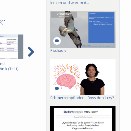
lenken und warum d...
)"
Fischadler
und
Reinraum und
Reinraum und
D
ik (Teil I)
Vakuumtechnik (Teil II)
Vakuumtechnik (Teil III)
I)
Schmerzempfinden - Boys don't cry?