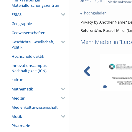
552
0
Medienaktion
Materialforschungszentrum
0
552
favorites
hochgeladen
views
FRIAS
Privacy by Another Name? Dec
Geographie
Referent/in:
Russell Miller (L
Geowissenschaften
Mehr Medien in "Euro
Geschichte, Gesellschaft,
Politik
Hochschuldidaktik
Innovationscampus
Nachhaltigkeit (ICN)
Kultur
Mathematik
Körperverletzung
Medizin
Polizeibeamt*inn
Medienkulturwissenschaft
Musik
Pharmazie