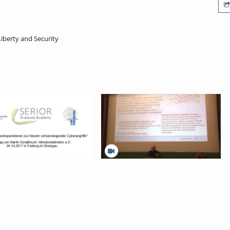
iberty and Security
he Netzwerkoperationen zur
Foreign investment, critical
schwerwiegender
infrastructures and national security
riffe