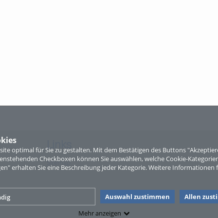
kies
Links
te optimal für Sie zu gestalten. Mit dem Bestätigen des Buttons "Akzepti
ntenstehenden Checkboxen können Sie auswählen, welche Cookie-Kategorien
Sitemap
gen" erhalten Sie eine Beschreibung jeder Kategorie. Weitere Informationen f
Auswahl zustimmen
Allen zus
dig
Mehr anzeigen