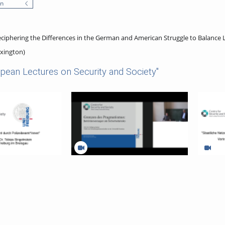
en
iphering the Differences in the German and American Struggle to Balance L
exington)
pean Lectures on Security and Society"
 im Amt durch
Grenzen des Pragmatismus:
Staatlic
en
Behördenversagen als Sicherheitsrisiko
Abwehr 
Cyberang