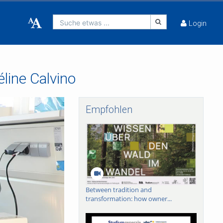
Suche etwas ...
Login
line Calvino
Empfohlen
Between tradition and
transformation: how owner...