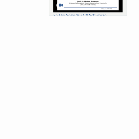
Sa-Uni SoSe 26 (12) Schwarze
Meanings of Forests: A Collaborative
Comparativ...
Als der Wald eine Zukunftsfrage
wurde. Wissen, ...