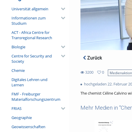
Universität allgemein
Informationen zum
Studium
ACT - Africa Centre for
Transregional Research
Biologie
Centre for Security and
Zurück
Society
Chemie
3200
0
Medienaktio
0
Digitales Lehren und
3200
favorites
hochgeladen 22. Februar 2
Lernen
views
The chemist Céline Calvino wil
FMF - Freiburger
Materialforschungszentrum
Mehr Medien in "Che
FRIAS
Geographie
Geowissenschaften