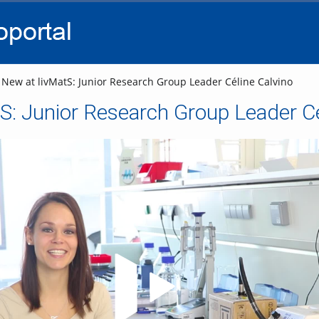
go
go
go
to
to
to
navigation
main
footer
content
New at livMatS: Junior Research Group Leader Céline Calvino
S: Junior Research Group Leader Cé
Video abspielen