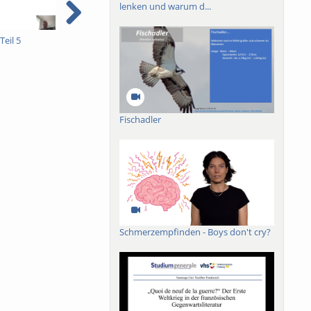
lenken und warum d...
Teil 5
Einführung Teil 5 neu
Einführung Teil 5
E
Fischadler
Schmerzempfinden - Boys don't cry?