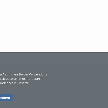
Als der Wald eine Zukunftsfrage wurde.
Wissen, ...
When Particle Physics Gets Hot: A
Journey Throu...
eren" stimmen Sie der Verwendung
 Sie zulassen möchten. Durch
inden Sie in unserer
Sperber
timmen