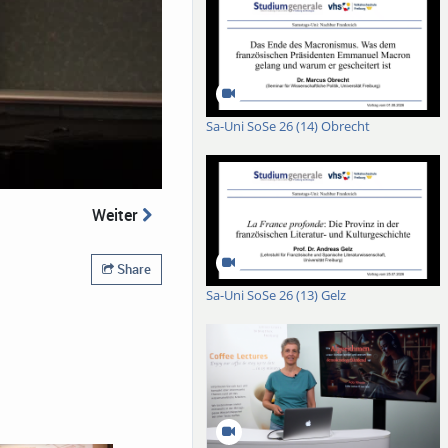
Sa-Uni SoSe 26 (14) Obrecht
Weiter
Share
Sa-Uni SoSe 26 (13) Gelz