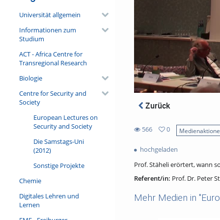
Universität allgemein
Informationen zum
Studium
ACT - Africa Centre for
Transregional Research
Biologie
Centre for Security and
Society
Zurück
European Lectures on
Security and Society
566
0
Medienaktion
0
Die Samstags-Uni
566
favorites
hochgeladen
(2012)
views
Prof. Stäheli erörtert, wann 
Sonstige Projekte
Referent/in:
Prof. Dr. Peter S
Chemie
Digitales Lehren und
Mehr Medien in "Euro
Lernen
FMF - Freiburger