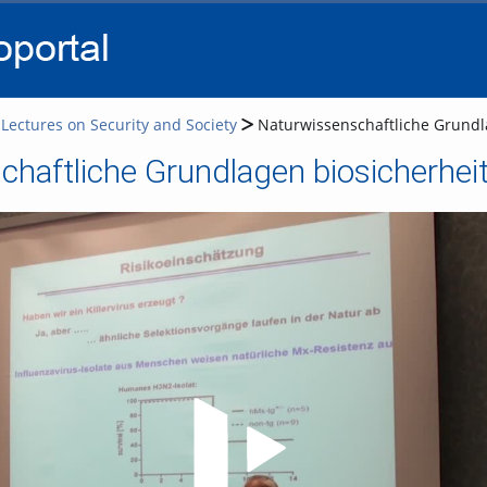
go
go
go
to
to
to
navigation
main
footer
content
Lectures on Security and Society
Naturwissenschaftliche Grundl
chaftliche Grundlagen biosicherhe
Video abspielen