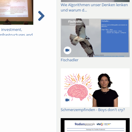
Wie Algorithmen unser Denken lenken
und warum d...
 investment,
Entrümpelung oder
Countering Jihadist
l infrastructures and
Aufrüstung des
Terrorism: Threats and
l security
Strafrechts – Wohin geht
Challenges
der Weg der modernen
Kriminalpolitik?
Fischadler
Schmerzempfinden - Boys don't cry?