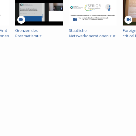
 Amt
Grenzen des
Staatliche
Foreign
innen
Pragmatismus:
Netzwerkoperationen zur
critica
Behördenversagen als
Abwehr schwerwiegender
nationa
Sicherheitsrisiko
Cyberangriffe