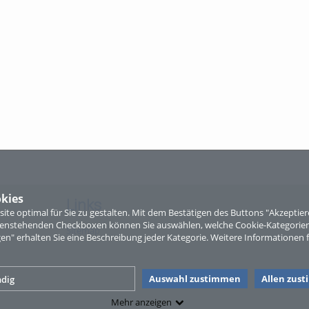
kies
Links
te optimal für Sie zu gestalten. Mit dem Bestätigen des Buttons "Akzepti
ntenstehenden Checkboxen können Sie auswählen, welche Cookie-Kategorien
Sitemap
gen" erhalten Sie eine Beschreibung jeder Kategorie. Weitere Informationen f
Auswahl zustimmen
Allen zus
dig
Mehr anzeigen