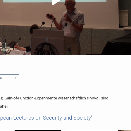
en
sog. Gain-of-Function-Experimente wissenschaftlich sinnvoll sind
täheli
pean Lectures on Security and Society"