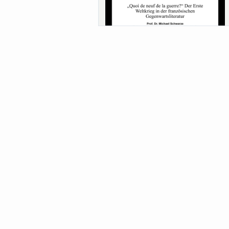
Sa-Uni SoSe 26 (12) Schwarze
Meanings of Forests: A Collaborative
Comparativ...