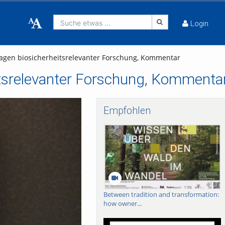
Suche etwas ...
Login
agen biosicherheitsrelevanter Forschung, Kommentar
itsrelevanter Forschung, Kommenta
Empfohlen
Between tradition and transformation:
how owner...