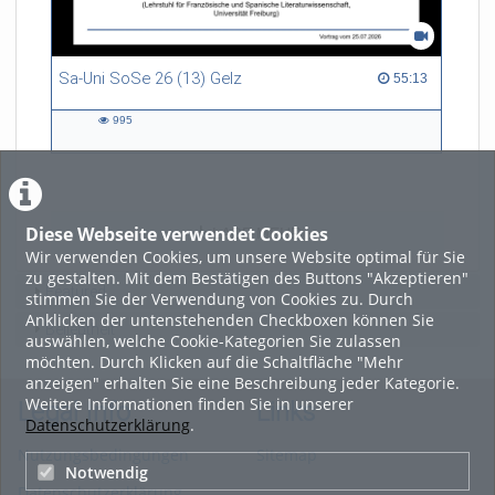
Sa-Uni SoSe 26 (13) Gelz
55:13 duration
55:13
995
995
views
Diese Webseite verwendet Cookies
LADE MEHR
Wir verwenden Cookies, um unsere Website optimal für Sie
zu gestalten. Mit dem Bestätigen des Buttons "Akzeptieren"
Featured
stimmen Sie der Verwendung von Cookies zu. Durch
Anklicken der untenstehenden Checkboxen können Sie
Beliebtheit
auswählen, welche Cookie-Kategorien Sie zulassen
möchten. Durch Klicken auf die Schaltfläche "Mehr
anzeigen" erhalten Sie eine Beschreibung jeder Kategorie.
Weitere Informationen finden Sie in unserer
Legal Info
Links
Datenschutzerklärung
.
Nutzungsbedingungen
Sitemap
Notwendig
Datenschutzerklärung