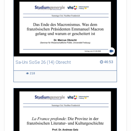
Sa-Uni SoSe 26 (14) Obrecht
46:53 duration
46:53
218
218
views