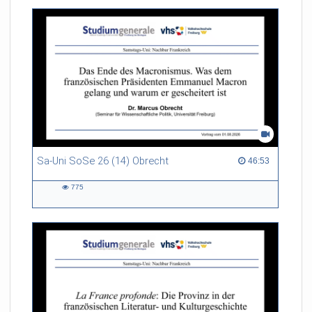
Sa-Uni SoSe 26 (14) Obrecht
46:53 duration
46:53
775
775
views