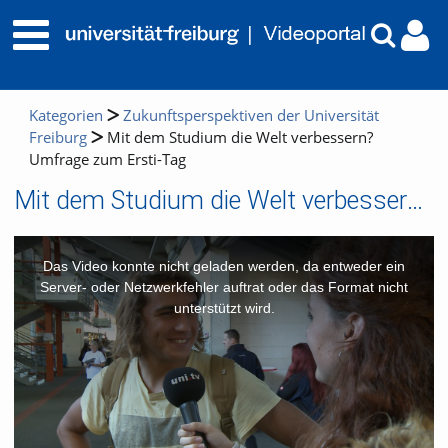
Kategorien
Zukunftsperspektiven der Universität
Freiburg
Mit dem Studium die Welt verbessern?
Umfrage zum Ersti-Tag
Mit dem Studium die Welt verbessern? Umfrage zum Ersti-Tag
This
is
a
Das Video konnte nicht geladen werden, da entweder ein
modal
window.
Server- oder Netzwerkfehler auftrat oder das Format nicht
unterstützt wird.