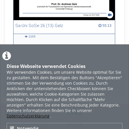
Sa-Uni SoSe 26 (13) Gelz
55:13 duration
55:13
1103
1103
views
Diese Webseite verwendet Cookies
LADE MEHR
Wir verwenden Cookies, um unsere Website optimal für Sie
zu gestalten. Mit dem Bestätigen des Buttons "Akzeptieren"
Featured
stimmen Sie der Verwendung von Cookies zu. Durch
Anklicken der untenstehenden Checkboxen können Sie
Beliebtheit
auswählen, welche Cookie-Kategorien Sie zulassen
möchten. Durch Klicken auf die Schaltfläche "Mehr
anzeigen" erhalten Sie eine Beschreibung jeder Kategorie.
Weitere Informationen finden Sie in unserer
Legal Info
Links
Datenschutzerklärung
.
Nutzungsbedingungen
Sitemap
Notwendig