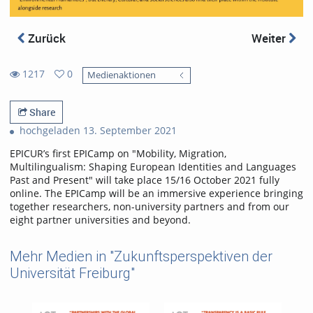
Zurück
Weiter
1217
0
Medienaktionen
0
1217
favorites
views
Share
hochgeladen 13. September 2021
EPICUR’s first EPICamp on "Mobility, Migration,
Multilingualism: Shaping European Identities and Languages
Past and Present" will take place 15/16 October 2021 fully
online. The EPICamp will be an immersive experience bringing
together researchers, non-university partners and from our
eight partner universities and beyond.
Mehr Medien in "Zukunftsperspektiven der
Universität Freiburg"