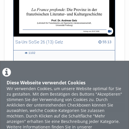
Sa-Uni SoSe 26 (13) Gelz
55:13 duration
55:13
1102
1102
views
Diese Webseite verwendet Cookies
LADE MEHR
Wir verwenden Cookies, um unsere Website optimal für Sie
zu gestalten. Mit dem Bestätigen des Buttons "Akzeptieren"
Featured
stimmen Sie der Verwendung von Cookies zu. Durch
Anklicken der untenstehenden Checkboxen können Sie
Beliebtheit
auswählen, welche Cookie-Kategorien Sie zulassen
möchten. Durch Klicken auf die Schaltfläche "Mehr
anzeigen" erhalten Sie eine Beschreibung jeder Kategorie.
Weitere Informationen finden Sie in unserer
Legal Info
Links