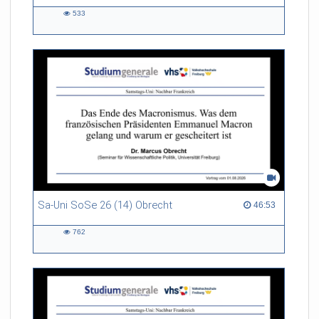
533
533
views
Sa-Uni SoSe 26 (14) Obrecht
46:53 duration
46:53
762
762
views