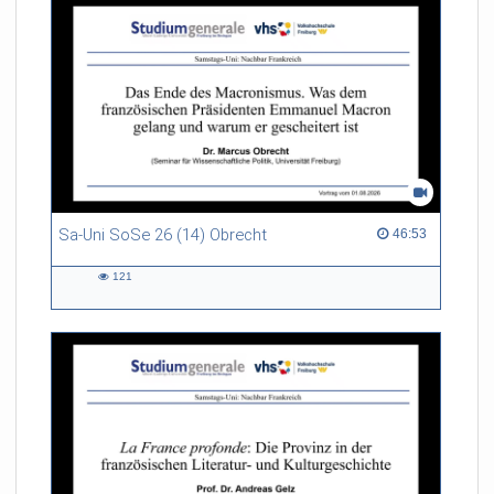
Sa-Uni SoSe 26 (14) Obrecht
46:53 duration
46:53
121
121
views