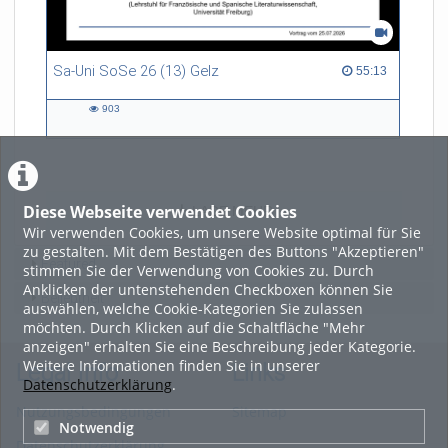
Sa-Uni SoSe 26 (13) Gelz
55:13 duration
55:13
903
903
views
Diese Webseite verwendet Cookies
LADE MEHR
Wir verwenden Cookies, um unsere Website optimal für Sie
zu gestalten. Mit dem Bestätigen des Buttons "Akzeptieren"
Featured
stimmen Sie der Verwendung von Cookies zu. Durch
Anklicken der untenstehenden Checkboxen können Sie
Beliebtheit
auswählen, welche Cookie-Kategorien Sie zulassen
möchten. Durch Klicken auf die Schaltfläche "Mehr
anzeigen" erhalten Sie eine Beschreibung jeder Kategorie.
Weitere Informationen finden Sie in unserer
Legal Info
Links
Datenschutzerklärung
.
Nutzungsbedingungen
Sitemap
Notwendig
Datenschutzerklärung