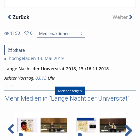
Zurück
Weiter
1190
0
Medienaktionen
0
1190
favorites
views
Share
hochgeladen 13. Mai 2019
Lange Nacht der Universität 2018, 15./16.11.2018
Achter Vortrag,
03:15
Uhr
Prof. Dr. Patrick Dondl (Mathematik)
Mehr anzeigen
Mikrostruktur und der Formgedächtniseffekt
Mehr Medien in "Lange Nacht der Universität"
Referent/in:
Prof. Dr. Patrick Dondl
(Mathematik)