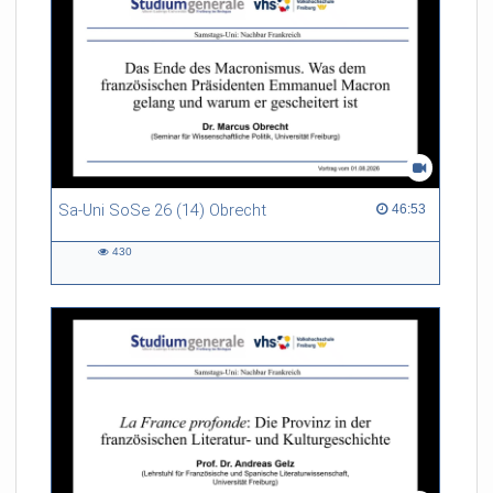
freiburg.de/de/beratung
Sa-Uni SoSe 26 (14) Obrecht
46:53 duration
46:53
430
430
views