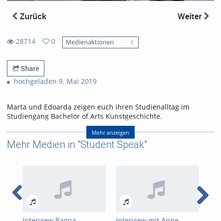
Zurück
Weiter
28714
0
Medienaktionen
0
28714
favorites
views
Share
hochgeladen 9. Mai 2019
Marta und Edoarda zeigen euch ihren Studienalltag im
Studiengang Bachelor of Arts Kunstgeschichte.
Mehr anzeigen
Produktion
Mehr Medien in "Student Speak"
Universität Freiburg: Service Center Studium - Zentrale
Studienberatung – Projekt Fokus erstes Studienjahr
Jaro Ghasemi & Wolfgang Weismann
Interview Ragna
Interview mit Änne
Kun