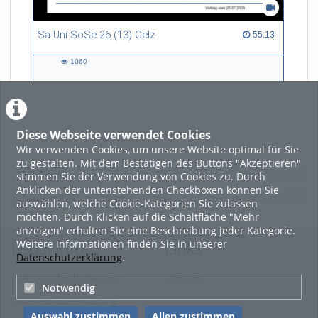
Sa-Uni SoSe 26 (13) Gelz
55:13 duration
55:13
1060
1060
views
Diese Webseite verwendet Cookies
LADE MEHR
Wir verwenden Cookies, um unsere Website optimal für Sie
zu gestalten. Mit dem Bestätigen des Buttons "Akzeptieren"
Featured
stimmen Sie der Verwendung von Cookies zu. Durch
Anklicken der untenstehenden Checkboxen können Sie
Beliebtheit
auswählen, welche Cookie-Kategorien Sie zulassen
möchten. Durch Klicken auf die Schaltfläche "Mehr
anzeigen" erhalten Sie eine Beschreibung jeder Kategorie.
Weitere Informationen finden Sie in unserer
Legal Info
Links
Datenschutzerklärung
.
Nutzungsbedingungen
Sitemap
Notwendig
Datenschutzerklärung
Auswahl zustimmen
Allen zustimmen