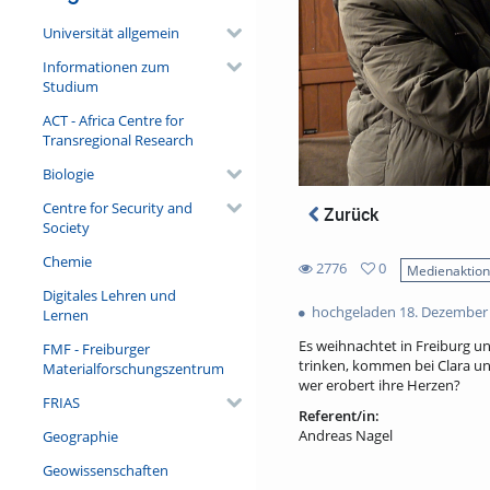
Universität allgemein
Informationen zum
Studium
ACT - Africa Centre for
Transregional Research
Biologie
Centre for Security and
Zurück
Society
Chemie
2776
0
Medienaktio
0
Digitales Lehren und
2776
favorites
hochgeladen 18. Dezember
Lernen
views
Es weihnachtet in Freiburg u
FMF - Freiburger
trinken, kommen bei Clara un
Materialforschungszentrum
wer erobert ihre Herzen?
FRIAS
Referent/in:
Andreas Nagel
Geographie
Geowissenschaften