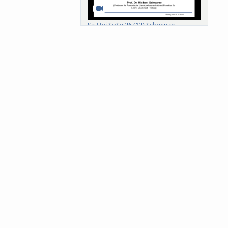
Sa-Uni SoSe 26 (12) Schwarze
Meanings of Forests: A Collaborative
Comparativ...
Als der Wald eine Zukunftsfrage
wurde. Wissen, ...