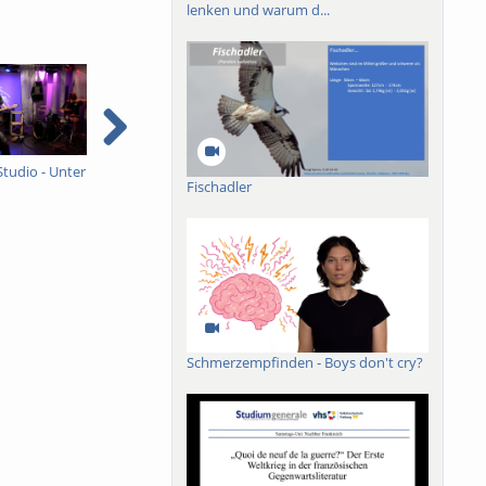
lenken und warum d...
Studio - Unter
Ein ganzes Studio - Unter
Sommer, Sonne,
I
Fischadler
Schock
Freiburg
e
e
Schmerzempfinden - Boys don't cry?