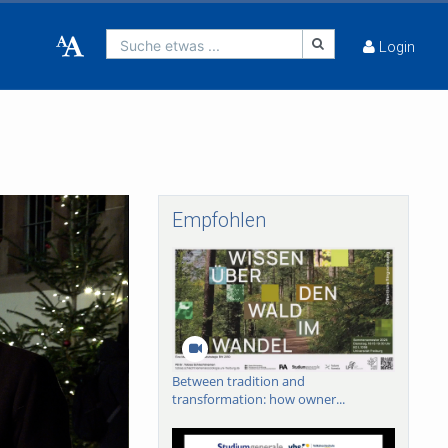
Suche etwas ...
Login
Empfohlen
Between tradition and
transformation: how owner...