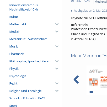
3147
0
Medienak
0
Innovationscampus
3147
favorites
Nachhaltigkeit (ICN)
hochgeladen 2. Mai 20
views
Kultur
Keynote zur ACT-Eröffnung
Mathematik
Referent/in:
Professorin Dzodzi Tsikata
Medizin
Ghana und Mitglied des E
Medienkulturwissenschaft
in Africa (MIASA)
Musik
Pharmazie
Mehr Medien in "F
Philosophie, Sprache, Literatur
Physik
Psychologie
Recht
Religion und Theologie
School of Education FACE
Freiburg Africa
Law and Critica
Sport