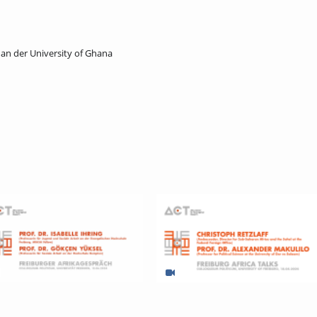
 an der University of Ghana
ismus und Deportationspläne in
Germany and Africa - Quo vadis? ---
chland --- Freiburger
Freiburger Afrikagespräche ---