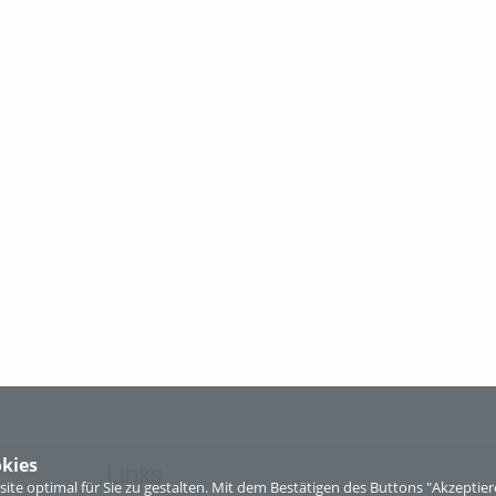
kies
Links
te optimal für Sie zu gestalten. Mit dem Bestätigen des Buttons "Akzepti