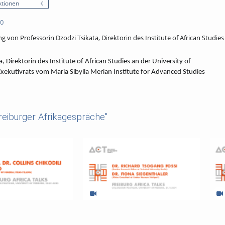
tionen
20
 von Professorin Dzodzi Tsikata, Direktorin des Institute of African Studies
, Direktorin des Institute of African Studies an der University of
xekutivrats vom Maria Sibylla Merian Institute for Advanced Studies
reiburger Afrikagespräche"
 Talks - Conflict, Rule of
Restitution: Eine Standortbestimmung
Rass
l Minerals in Africa
--- Freiburger Afrikagespräche ---
Deuts