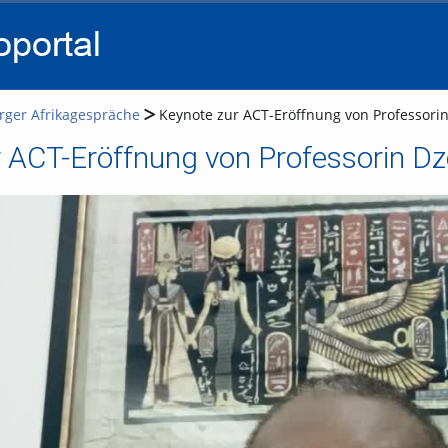
go
go
go
to
to
to
navigation
main
footer
content
rger Afrikagespräche
Keynote zur ACT-Eröffnung von Professorin D