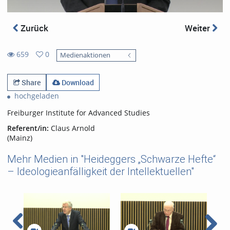
Zurück
Weiter
659
0
Medienaktionen
0
659
favorites
views
Share
Download
hochgeladen
Freiburger Institute for Advanced Studies
Referent/in:
Claus Arnold
(Mainz)
Mehr Medien in "Heideggers „Schwarze Hefte“
– Ideologieanfälligkeit der Intellektuellen"