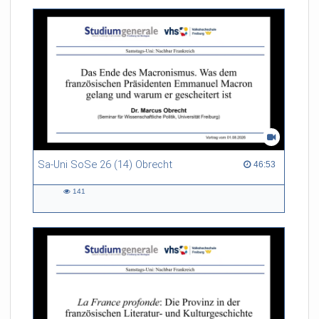
Sa-Uni SoSe 26 (14) Obrecht
46:53 duration
46:53
141
141
views