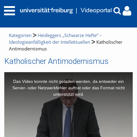
Kategorien
Heideggers „Schwarze Hefte“ –
Ideologieanfälligkeit der Intellektuellen
Katholischer
Antimodernismus
Katholischer Antimodernismus
This
is
a
Das Video konnte nicht geladen werden, da entweder ein
modal
window.
Server- oder Netzwerkfehler auftrat oder das Format nicht
unterstützt wird.