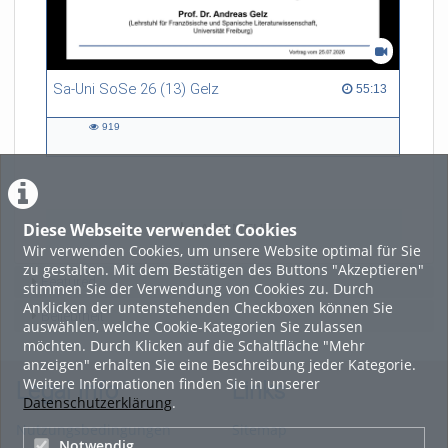
Sa-Uni SoSe 26 (13) Gelz
55:13 duration
55:13
919
919
views
Diese Webseite verwendet Cookies
LADE MEHR
Wir verwenden Cookies, um unsere Website optimal für Sie
zu gestalten. Mit dem Bestätigen des Buttons "Akzeptieren"
Featured
stimmen Sie der Verwendung von Cookies zu. Durch
Anklicken der untenstehenden Checkboxen können Sie
Beliebtheit
auswählen, welche Cookie-Kategorien Sie zulassen
möchten. Durch Klicken auf die Schaltfläche "Mehr
anzeigen" erhalten Sie eine Beschreibung jeder Kategorie.
Weitere Informationen finden Sie in unserer
Legal Info
Links
Datenschutzerklärung
.
Nutzungsbedingungen
Sitemap
Notwendig