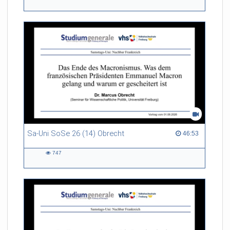
513
views
Sa-Uni SoSe 26 (14) Obrecht
46:53 duration
46:53
747
747
views