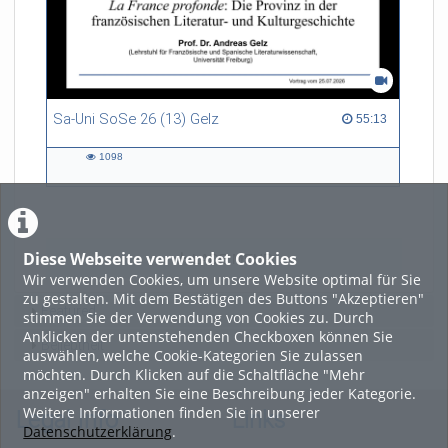
Sa-Uni SoSe 26 (13) Gelz
55:13 duration
55:13
1098
1098
views
Diese Webseite verwendet Cookies
LADE MEHR
Wir verwenden Cookies, um unsere Website optimal für Sie
zu gestalten. Mit dem Bestätigen des Buttons "Akzeptieren"
Featured
stimmen Sie der Verwendung von Cookies zu. Durch
Anklicken der untenstehenden Checkboxen können Sie
Beliebtheit
auswählen, welche Cookie-Kategorien Sie zulassen
möchten. Durch Klicken auf die Schaltfläche "Mehr
anzeigen" erhalten Sie eine Beschreibung jeder Kategorie.
Weitere Informationen finden Sie in unserer
Legal Info
Links
Datenschutzerklärung
.