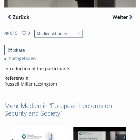
Zurück
Weiter
815
0
Medienaktionen
0
815
favorites
views
Share
hochgeladen
Introduction of the participants
Referent/in:
Russell Miller (Lexington)
Mehr Medien in "European Lectures on
Security and Society"