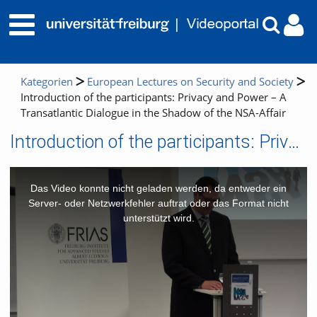
Kategorien
European Lectures on Security and Society
Introduction of the participants: Privacy and Power – A
Transatlantic Dialogue in the Shadow of the NSA-Affair
Introduction of the participants: Privacy and Power – A Transatlantic Dialogue in the Shadow of the NSA-Affair
This
is
a
Das Video konnte nicht geladen werden, da entweder ein
modal
window.
Server- oder Netzwerkfehler auftrat oder das Format nicht
unterstützt wird.