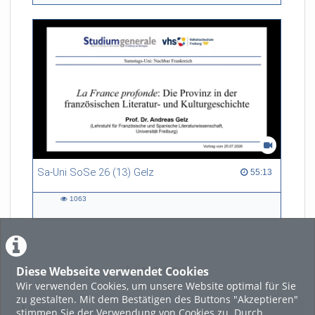
views
Sa-Uni SoSe 26 (13) Gelz
55:13 duration
55:13
1063
1063
views
Diese Webseite verwendet Cookies
LADE MEHR
Wir verwenden Cookies, um unsere Website optimal für Sie
zu gestalten. Mit dem Bestätigen des Buttons "Akzeptieren"
Featured
stimmen Sie der Verwendung von Cookies zu. Durch