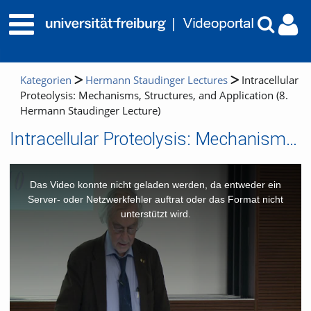
Kategorien
Hermann Staudinger Lectures
Intracellular
Proteolysis: Mechanisms, Structures, and Application (8.
Hermann Staudinger Lecture)
Intracellular Proteolysis: Mechanisms, Structures, and Application (8. Hermann Staudinger Lecture)
This
is
a
Das Video konnte nicht geladen werden, da entweder ein
modal
window.
Server- oder Netzwerkfehler auftrat oder das Format nicht
unterstützt wird.