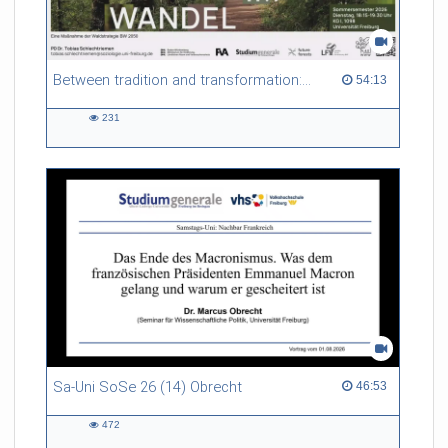
Between tradition and transformation: how owners, advisers and institutions co-create knowledge for resilient forests in Europe
54:13 duration
54:13
231
231
views
Sa-Uni SoSe 26 (14) Obrecht
46:53 duration
46:53
472
472