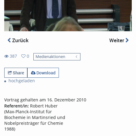
Zurück
Weiter
387
0
Medienaktionen
0
387
favorites
views
Share
Download
hochgeladen
Vortrag gehalten am 16. Dezember 2010
Referent/in:
Robert Huber
(Max-Planck-Institut für
Biochemie in Martinsried und
Nobelpreisträger für Chemie
1988)