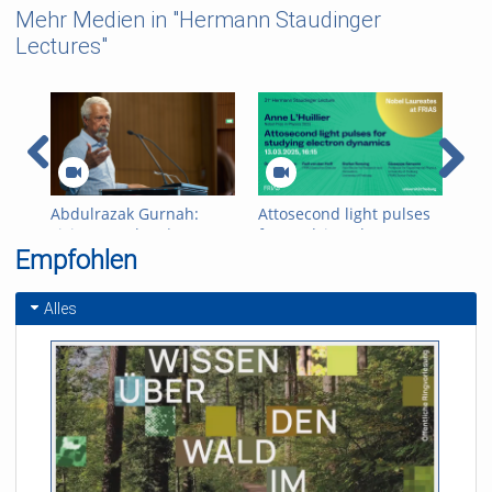
Mehr Medien in "Hermann Staudinger
Lectures"
Abdulrazak Gurnah:
Attosecond light pulses
Edv
Living together | 32.
for studying electron
com
Empfohlen
Hermann Staudinger
dynamics
and
Lecture
Sta
12.
Alles