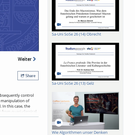
Sa-Uni SoSe 26 (14) Obrecht
Weiter
Share
Sa-Uni SoSe 26 (13) Gelz
ubsequently control
ed manipulation of
In this case, the
 from quasi-classical
 I will discuss how to
s end, we can exploit
ptimal excitation
Wie Algorithmen unser Denken
ple the target system