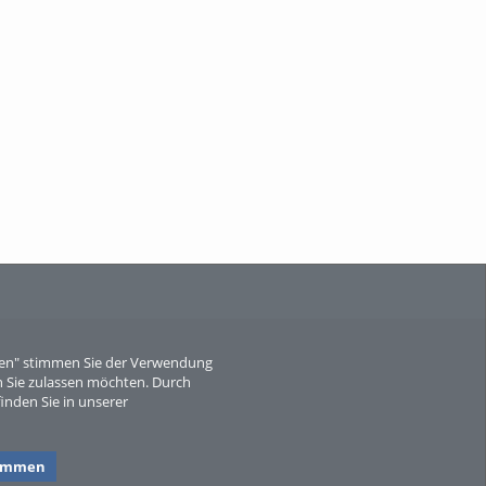
When Particle Physics Gets Hot: A
Journey Throu...
Sperber
eren" stimmen Sie der Verwendung
 Sie zulassen möchten. Durch
inden Sie in unserer
timmen