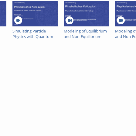
lectromagnetic cavity, and to tailor the latter’s quantum statistics. Here we s
es of the field, like coherent or squeezed states, achieve good and fast contr
t coupling strengths far beyond perturbative approximations of various flav
reiburg
s
Simulating Particle
Modeling of Equilibrium
Modeling of
Physics with Quantum
and Non-Equilibrium
and Non-Eq
Computers
Time-Series Data: From
Time-Series
Protein Folding to
Protein Fol
Weather Forecasting
Weather Fo