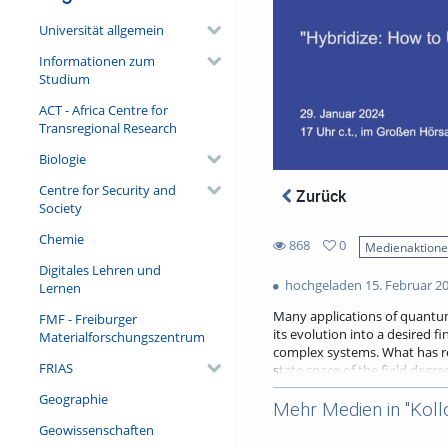
Universität allgemein
Informationen zum
Studium
ACT - Africa Centre for
Transregional Research
Biologie
Centre for Security and
Zurück
Society
Chemie
868
0
Medienaktion
0
Digitales Lehren und
868
favorites
hochgeladen 15. Februar 2
Lernen
views
Many applications of quantum 
FMF - Freiburger
its evolution into a desired fi
Materialforschungszentrum
complex systems. What has rem
FRIAS
state space of the field degr
coherent states, as is well-es
Geographie
find quantum states of light t
Mehr Medien in "Koll
the quantum correlations in e
Geowissenschaften
pathways and by minimizing th