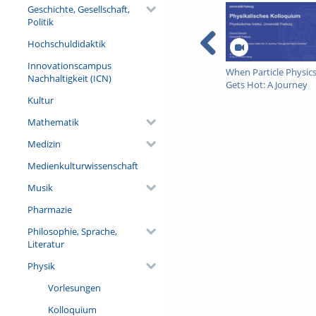
to the quantized field of an e
Geschichte, Gesellschaft,
experimentally accessible stat
Politik
target system, notably also a
Hochschuldidaktik
Referent/in:
Innovationscampus
Edoardo Carnio, Universität F
When Particle Physic
Nachhaltigkeit (ICN)
Gets Hot: A Journey
Through the Early
Kultur
Universe
Mathematik
Medizin
Medienkulturwissenschaft
Musik
Pharmazie
Philosophie, Sprache,
Literatur
Physik
Vorlesungen
Kolloquium