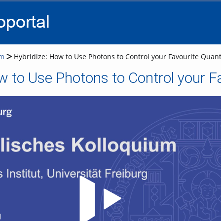
go
go
go
to
to
to
navigation
main
footer
content
um
Hybridize: How to Use Photons to Control your Favourite Qua
ow to Use Photons to Control your 
Video abspielen