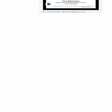
Sa-Uni SoSe 26 (12) Schwarze
Meanings of Forests: A Collaborative
Comparativ...
Als der Wald eine Zukunftsfrage
wurde. Wissen, ...