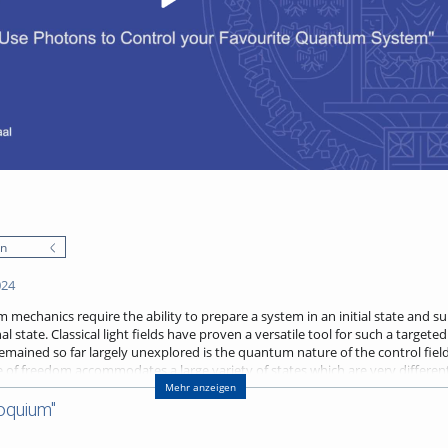
en
024
mechanics require the ability to prepare a system in an initial state and s
nal state. Classical light fields have proven a versatile tool for such a target
ained so far largely unexplored is the quantum nature of the control field. 
ee of freedom accommodates a large variety of states which are very different
tablished in quantum optics and cavity quantum electrodynamics. In this talk,
Mehr anzeigen
o optimally excite a target transition in a multilevel quantum system. To thi
oquium"
ntangled photon pairs to populate the target state more efficiently, along o
e amplitudes of undesired nearby states. An alternative strategy is to cou