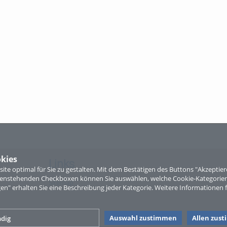
kies
Links
te optimal für Sie zu gestalten. Mit dem Bestätigen des Buttons "Akzepti
ntenstehenden Checkboxen können Sie auswählen, welche Cookie-Kategorien
Sitemap
gen" erhalten Sie eine Beschreibung jeder Kategorie. Weitere Informationen f
Auswahl zustimmen
Allen zus
dig