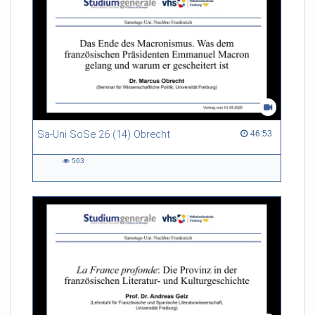
Sa-Uni SoSe 26 (14) Obrecht
46:53 duration
46:53
563
563
views