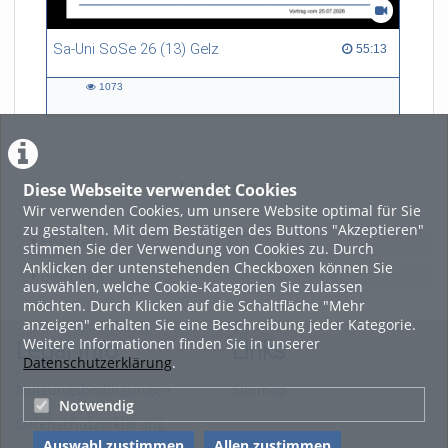
Sa-Uni SoSe 26 (13) Gelz
55:13 duration
55:13
1073
1073
views
Diese Webseite verwendet Cookies
LADE MEHR
Wir verwenden Cookies, um unsere Website optimal für Sie
zu gestalten. Mit dem Bestätigen des Buttons "Akzeptieren"
Featured
stimmen Sie der Verwendung von Cookies zu. Durch
Anklicken der untenstehenden Checkboxen können Sie
Beliebtheit
auswählen, welche Cookie-Kategorien Sie zulassen
möchten. Durch Klicken auf die Schaltfläche "Mehr
anzeigen" erhalten Sie eine Beschreibung jeder Kategorie.
Weitere Informationen finden Sie in unserer
Legal Info
Links
Datenschutzerklärung
.
Nutzungsbedingungen
Sitemap
Notwendig
Datenschutzerklärung
Auswahl zustimmen
Allen zustimmen